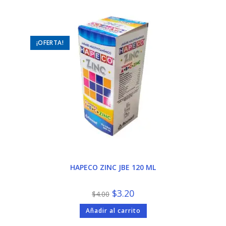
¡OFERTA!
HAPECO ZINC JBE 120 ML
El
El
$
3.20
$
4.00
precio
precio
original
actual
Añadir al carrito
era:
es:
$4.00.
$3.20.