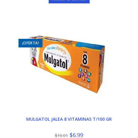
era:
es:
$19.76.
$15.00.
¡OFERTA!
MULGATOL JALEA 8 VITAMINAS T/100 GR
El
El
$
6.99
$
10.01