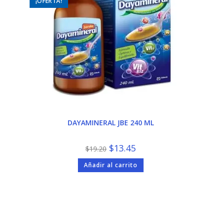
¡OFERTA!
DAYAMINERAL JBE 240 ML
El
El
$
13.45
$
19.20
precio
precio
original
actual
Añadir al carrito
era:
es:
$19.20.
$13.45.