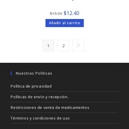
El
El
$
12.40
$
15.50
precio
precio
original
actual
Añadir al carrito
era:
es:
$15.50.
$12.40.
1
2
Nuestras Políticas
Política de privacidad
Políticas de envío y recepción.
Restricciones de venta de medicamentos
Términos y condiciones de uso