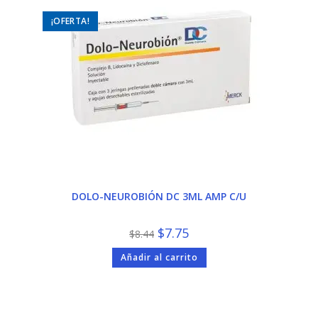
¡OFERTA!
DOLO-NEUROBIÓN DC 3ML AMP C/U
El
El
$
7.75
$
8.44
precio
precio
original
actual
Añadir al carrito
era:
es:
$8.44.
$7.75.