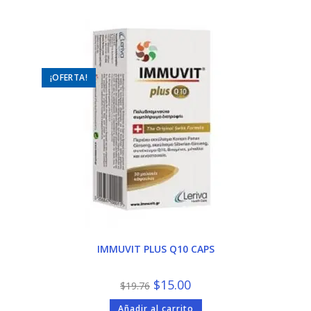
¡OFERTA!
IMMUVIT PLUS Q10 CAPS
El
El
$
15.00
$
19.76
precio
precio
original
actual
Añadir al carrito