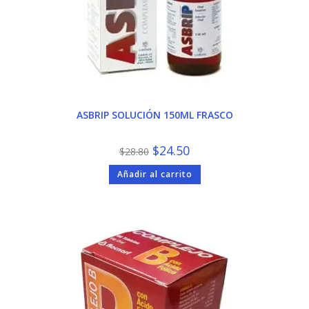
ASBRIP SOLUCIÓN 150ML FRASCO
El
El
$
24.50
$
28.80
precio
precio
original
actual
Añadir al carrito
era:
es:
$28.80.
$24.50.