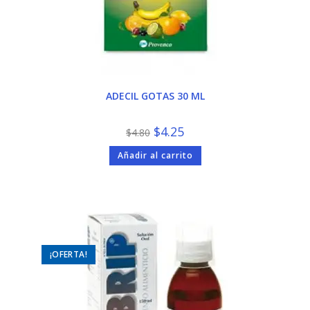
ADECIL GOTAS 30 ML
El
El
$
4.25
$
4.80
precio
precio
original
actual
Añadir al carrito
era:
es:
$4.80.
$4.25.
¡OFERTA!