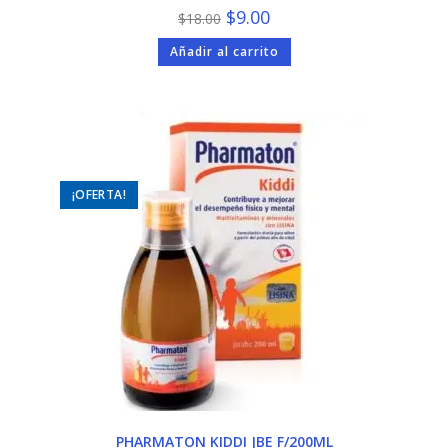
El
El
$
9.00
$
18.00
precio
precio
original
actual
Añadir al carrito
era:
es:
$18.00.
$9.00.
¡OFERTA!
PHARMATON KIDDI JBE F/200ML