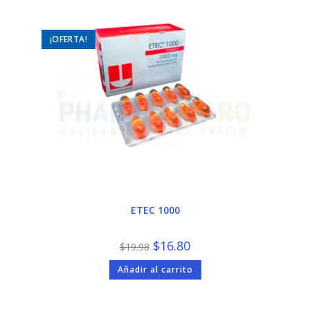
¡OFERTA!
ETEC 1000
El
El
$
16.80
$
19.98
precio
precio
original
actual
Añadir al carrito
era:
es:
$19.98.
$16.80.