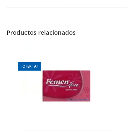
window
window
Productos relacionados
¡OFERTA!