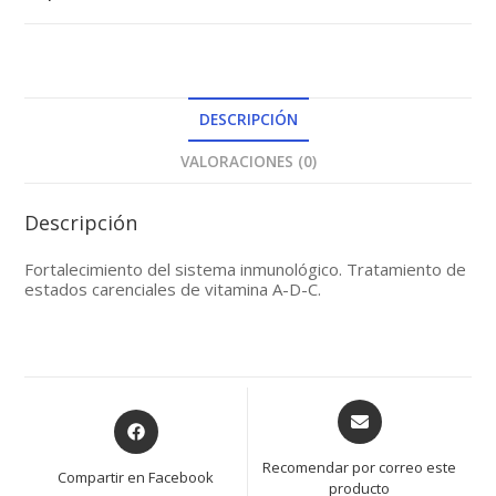
DESCRIPCIÓN
VALORACIONES (0)
Descripción
Fortalecimiento del sistema inmunológico. Tratamiento de
estados carenciales de vitamina A-D-C.
Opens
Opens
in
in
a
a
Recomendar por correo este
Compartir en Facebook
new
producto
new