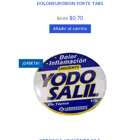
DOLONEUROBION FORTE TABS
El
El
$
0.70
$
0.84
precio
precio
original
actual
Añadir al carrito
era:
es:
$0.84.
$0.70.
¡OFERTA!