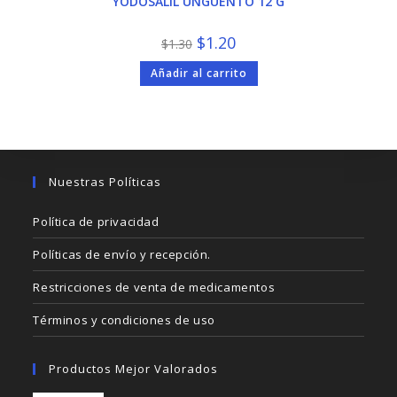
YODOSALIL UNGÜENTO 12 G
El
El
$
1.20
$
1.30
precio
precio
original
actual
Añadir al carrito
era:
es:
$1.30.
$1.20.
Nuestras Políticas
Política de privacidad
Políticas de envío y recepción.
Restricciones de venta de medicamentos
Términos y condiciones de uso
Productos Mejor Valorados