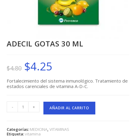
ADECIL GOTAS 30 ML
$
4.25
El
El
$
4.80
precio
precio
original
actual
era:
es:
$4.80.
$4.25.
Fortalecimiento del sistema inmunológico. Tratamiento de
estados carenciales de vitamina A-D-C.
ADECIL
-
+
GOTAS
AÑADIR AL CARRITO
30
ML
cantidad
Categorías:
MEDICINA
,
VITAMINAS
Etiqueta:
vitamina