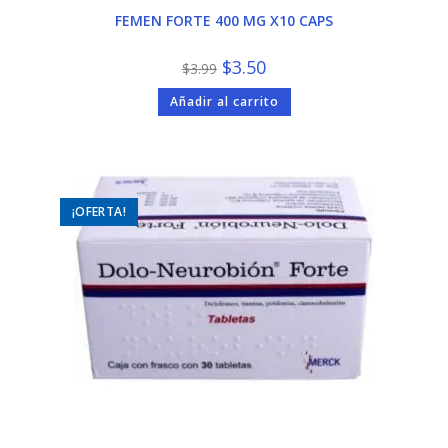
FEMEN FORTE 400 MG X10 CAPS
El
El
$
3.50
$
3.99
precio
precio
original
actual
Añadir al carrito
era:
es:
$3.99.
$3.50.
¡OFERTA!