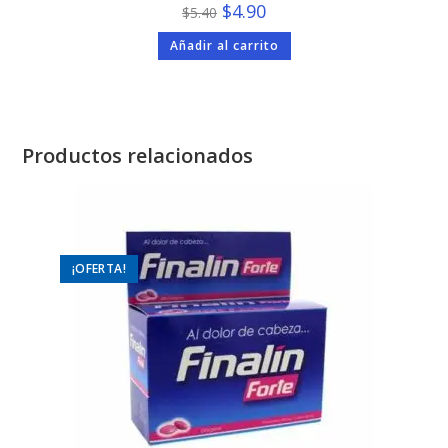
El
El
$
4.90
$
5.40
precio
precio
original
actual
Añadir al carrito
era:
es:
$5.40.
$4.90.
Productos relacionados
¡OFERTA!