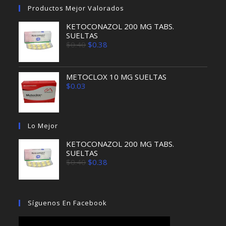
Productos Mejor Valorados
KETOCONAZOL 200 MG TABS.
SUELTAS
El
El
$
0.40
$
0.38
precio
precio
original
actual
era:
es:
$0.40.
$0.38.
METOCLOX 10 MG SUELTAS
$
0.03
Lo Mejor
KETOCONAZOL 200 MG TABS.
SUELTAS
El
El
$
0.40
$
0.38
precio
precio
original
actual
era:
es:
$0.40.
$0.38.
Síguenos En Facebook