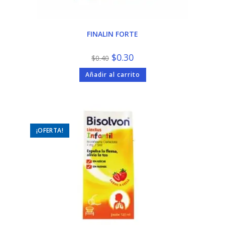
FINALIN FORTE
El
El
$
0.30
$
0.40
precio
precio
original
actual
Añadir al carrito
era:
es:
$0.40.
$0.30.
¡OFERTA!