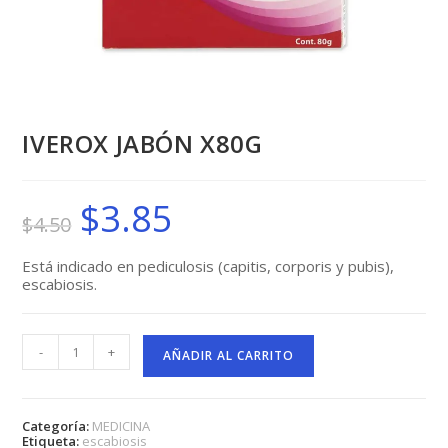
IVEROX JABÓN X80G
$
3.85
El
El
$
4.50
precio
precio
original
actual
era:
es:
$4.50.
$3.85.
Está indicado en pediculosis (capitis, corporis y pubis),
escabiosis.
IVEROX
-
+
JABÓN
AÑADIR AL CARRITO
X80G
cantidad
Categoría:
MEDICINA
Etiqueta:
escabiosis