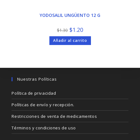
YODOSALIL UNGÜENTO 12 G
El
El
$
1.20
$
1.30
precio
precio
original
actual
Añadir al carrito
era:
es:
$1.30.
$1.20.
Nuestras Políticas
Política de privacidad
Políticas de envío y recepción.
Restricciones de venta de medicamentos
Términos y condiciones de uso