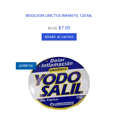
BISOLVON LINCTUS INFANTIL 120 ML
El
El
$
7.90
$
9.20
precio
precio
original
actual
Añadir al carrito
era:
es:
$9.20.
$7.90.
¡OFERTA!