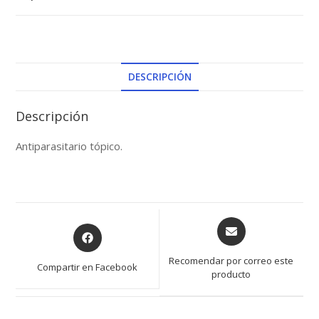
DESCRIPCIÓN
Descripción
Antiparasitario tópico.
Opens
Opens
in
in
a
a
Recomendar por correo este
Compartir en Facebook
new
producto
new
window
window