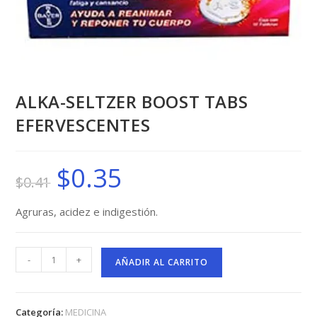
ALKA-SELTZER BOOST TABS
EFERVESCENTES
$
0.35
El
El
$
0.41
precio
precio
original
actual
era:
es:
$0.41.
$0.35.
Agruras, acidez e indigestión.
ALKA-
-
+
SELTZER
AÑADIR AL CARRITO
BOOST
TABS
EFERVESCENTES
cantidad
Categoría:
MEDICINA