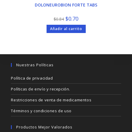
DOLONEUROBION FORTE TABS
El
El
$
0.70
$
0.84
precio
precio
original
actual
Añadir al carrito
era:
es:
$0.84.
$0.70.
Nuestras Políticas
Política de privacidad
Políticas de envío y recepción.
Restricciones de venta de medicamentos
Términos y condiciones de uso
Productos Mejor Valorados