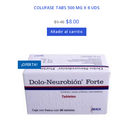
COLUFASE TABS 500 MG X 6 UDS
El
El
$
8.00
$
9.48
precio
precio
original
actual
Añadir al carrito
era:
es:
$9.48.
$8.00.
¡OFERTA!