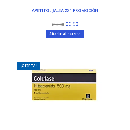
APETITOL JALEA 2X1 PROMOCIÓN
El
El
$
6.50
$
13.00
precio
precio
original
actual
Añadir al carrito
era:
es:
$13.00.
$6.50.
¡OFERTA!