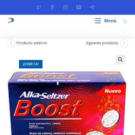
Ir
al
contenido
Menú
Producto anterior
Siguiente producto
¡OFERTA!
🔍