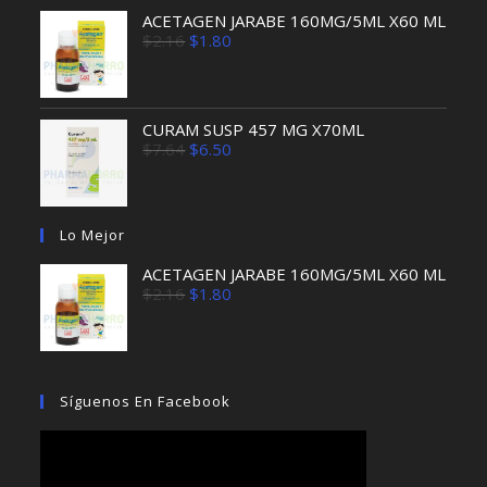
ACETAGEN JARABE 160MG/5ML X60 ML
El
El
$
2.16
$
1.80
precio
precio
original
actual
era:
es:
$2.16.
$1.80.
CURAM SUSP 457 MG X70ML
El
El
$
7.64
$
6.50
precio
precio
original
actual
era:
es:
$7.64.
$6.50.
Lo Mejor
ACETAGEN JARABE 160MG/5ML X60 ML
El
El
$
2.16
$
1.80
precio
precio
original
actual
era:
es:
$2.16.
$1.80.
Síguenos En Facebook