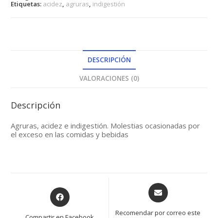
Etiquetas:
acidez
,
agruras
,
indigestión
DESCRIPCIÓN
VALORACIONES (0)
Descripción
Agruras, acidez e indigestión. Molestias ocasionadas por
el exceso en las comidas y bebidas
Opens
Opens
in
in
a
a
Recomendar por correo este
Compartir en Facebook