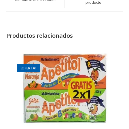
new
producto
new
window
window
Productos relacionados
¡OFERTA!