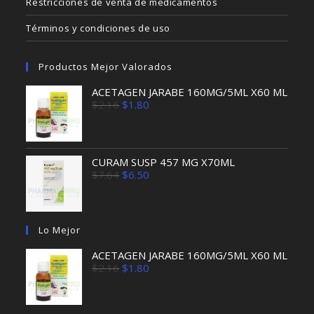
Restricciones de venta de medicamentos
Términos y condiciones de uso
Productos Mejor Valorados
ACETAGEN JARABE 160MG/5ML X60 ML
El
El
$
2.16
$
1.80
precio
precio
original
actual
era:
es:
$2.16.
$1.80.
CURAM SUSP 457 MG X70ML
El
El
$
7.64
$
6.50
precio
precio
original
actual
era:
es:
$7.64.
$6.50.
Lo Mejor
ACETAGEN JARABE 160MG/5ML X60 ML
El
El
$
2.16
$
1.80
precio
precio
original
actual
era:
es:
$2.16.
$1.80.