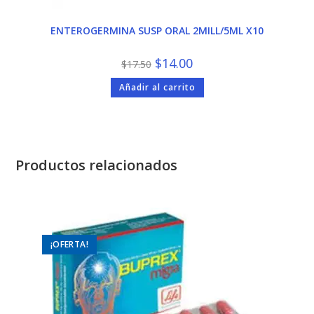
ENTEROGERMINA SUSP ORAL 2MILL/5ML X10
El
El
$
14.00
$
17.50
precio
precio
original
actual
Añadir al carrito
era:
es:
$17.50.
$14.00.
Productos relacionados
¡OFERTA!