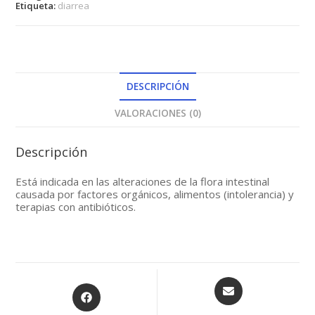
Etiqueta:
diarrea
DESCRIPCIÓN
VALORACIONES (0)
Descripción
Está indicada en las alteraciones de la flora intestinal
causada por factores orgánicos, alimentos (intolerancia) y
terapias con antibióticos.
Opens
Opens
in
in
a