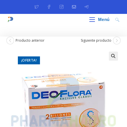
Ir
al
contenido
Menú
Producto anterior
Siguiente producto
¡OFERTA!
🔍