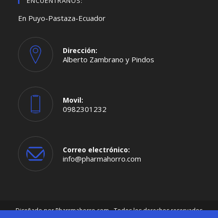
ENCUENTRANOS:
En Puyo-Pastaza-Ecuador
Dirección:
Alberto Zambrano y Pindos
Movil:
0982301232
Se
abre
en
tu
aplicación
Correo electrónico:
Se
info@pharmahorro.com
abre
en
tu
aplicación
Diseñado por
Pharrmahorro.com
- Todos los derechos reservados
2026-Imágenes de productos referenciales, únicamente para uso