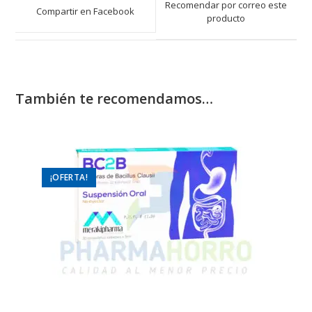
a
Recomendar por correo este
Compartir en Facebook
new
producto
new
window
window
También te recomendamos…
¡OFERTA!