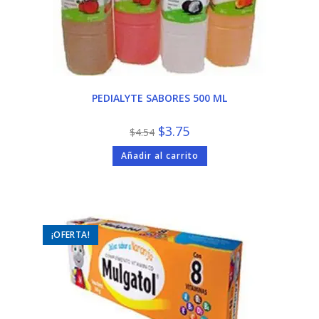
PEDIALYTE SABORES 500 ML
El
El
$
3.75
$
4.54
precio
precio
original
actual
Añadir al carrito
era:
es:
$4.54.
$3.75.
¡OFERTA!