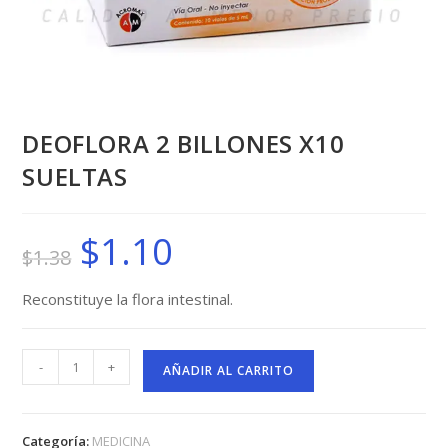
DEOFLORA 2 BILLONES X10
SUELTAS
$
1.10
El
El
$
1.38
precio
precio
original
actual
era:
es:
$1.38.
$1.10.
Reconstituye la flora intestinal.
DEOFLORA
-
+
2
AÑADIR AL CARRITO
BILLONES
X10
SUELTAS
cantidad
Categoría:
MEDICINA