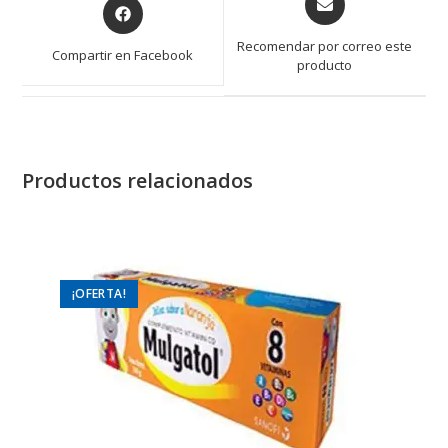
Opens
in
in
a
a
Recomendar por correo este
Compartir en Facebook
new
producto
new
window
window
Productos relacionados
¡OFERTA!