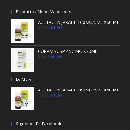
Productos Mejor Valorados
ACETAGEN JARABE 160MG/5ML X60 ML
El
El
$
2.16
$
1.80
precio
precio
original
actual
era:
es:
$2.16.
$1.80.
CURAM SUSP 457 MG X70ML
El
El
$
7.64
$
6.50
precio
precio
original
actual
era:
es:
$7.64.
$6.50.
Lo Mejor
ACETAGEN JARABE 160MG/5ML X60 ML
El
El
$
2.16
$
1.80
precio
precio
original
actual
era:
es:
$2.16.
$1.80.
Síguenos En Facebook