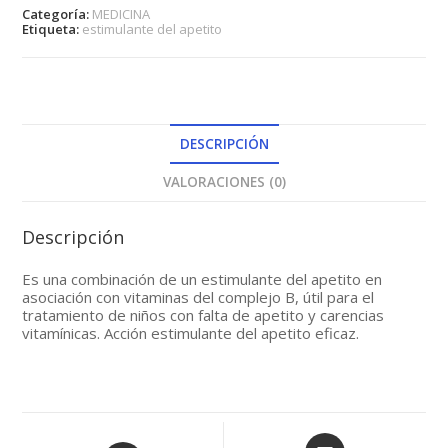
cantidad
Categoría:
MEDICINA
Etiqueta:
estimulante del apetito
DESCRIPCIÓN
VALORACIONES (0)
Descripción
Es una combinación de un estimulante del apetito en
asociación con vitaminas del complejo B, útil para el
tratamiento de niños con falta de apetito y carencias
vitamínicas. Acción estimulante del apetito eficaz.
Opens