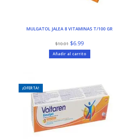
MULGATOL JALEA 8 VITAMINAS T/100 GR
El
El
$
6.99
$
10.01
precio
precio
original
actual
Añadir al carrito
era:
es:
$10.01.
$6.99.
¡OFERTA!