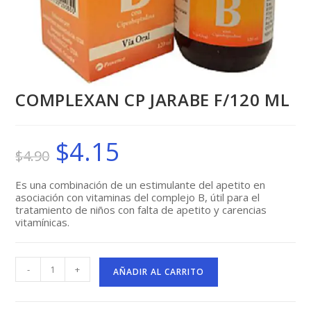
COMPLEXAN CP JARABE F/120 ML
$
4.15
El
El
$
4.90
precio
precio
original
actual
era:
es:
$4.90.
$4.15.
Es una combinación de un estimulante del apetito en
asociación con vitaminas del complejo B, útil para el
tratamiento de niños con falta de apetito y carencias
vitamínicas.
COMPLEXAN
-
+
CP
AÑADIR AL CARRITO
JARABE
F/120
ML