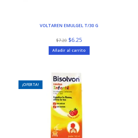
VOLTAREN EMULGEL T/30 G
El
El
$
6.25
$
7.20
precio
precio
original
actual
Añadir al carrito
era:
es:
$7.20.
$6.25.
¡OFERTA!