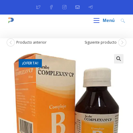
Ir
al
contenido
Menú
Producto anterior
Siguiente producto
¡OFERTA!
🔍