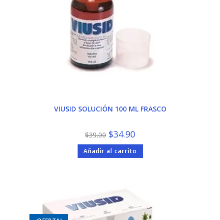
VIUSID SOLUCIÓN 100 ML FRASCO
El
El
$
34.90
$
39.00
precio
precio
original
actual
Añadir al carrito
era:
es:
$39.00.
$34.90.