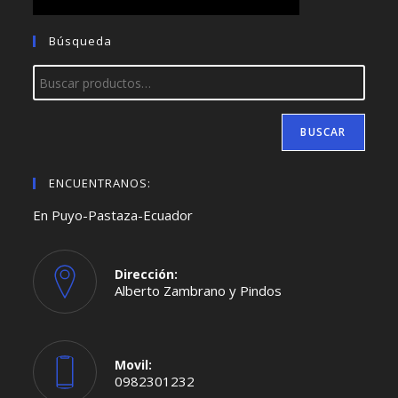
Búsqueda
BUSCAR
ENCUENTRANOS:
En Puyo-Pastaza-Ecuador
Dirección:
Alberto Zambrano y Pindos
Movil:
0982301232
Se