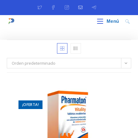
Ir
al
contenido
Menú
Orden predeterminado
¡OFERTA!