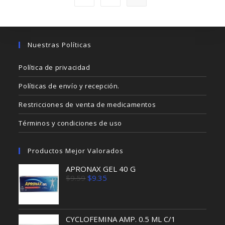
Nuestras Políticas
Política de privacidad
Políticas de envío y recepción.
Restricciones de venta de medicamentos
Términos y condiciones de uso
Productos Mejor Valorados
APRONAX GEL 40 G
El
El
$
9.59
$
9.35
precio
precio
original
actual
era:
es:
$9.59.
$9.35.
CYCLOFEMINA AMP. 0.5 ML C/1