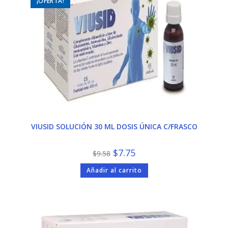
¡OFERTA!
VIUSID SOLUCIÓN 30 ML DOSIS ÚNICA C/FRASCO
El
El
$
7.75
$
9.58
precio
precio
original
actual
Añadir al carrito
era:
es:
$9.58.
$7.75.