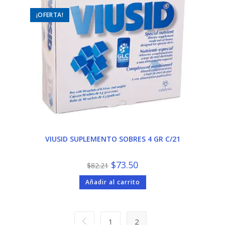
¡OFERTA!
VIUSID SUPLEMENTO SOBRES 4 GR C/21
El
El
$
73.50
$
82.21
precio
precio
original
actual
Añadir al carrito
era:
es:
$82.21.
$73.50.
1
2