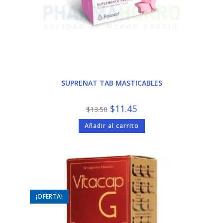
SUPRENAT TAB MASTICABLES
El
El
$
11.45
$
13.50
precio
precio
original
actual
Añadir al carrito
era:
es:
$13.50.
$11.45.
¡OFERTA!