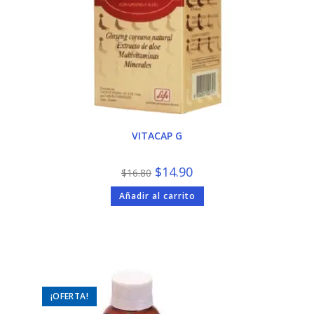
VITACAP G
El
El
$
14.90
$
16.80
precio
precio
original
actual
Añadir al carrito
era:
es:
$16.80.
$14.90.
¡OFERTA!