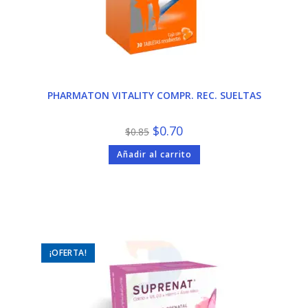
PHARMATON VITALITY COMPR. REC. SUELTAS
El
El
$
0.70
$
0.85
precio
precio
original
actual
Añadir al carrito
era:
es:
$0.85.
$0.70.
¡OFERTA!