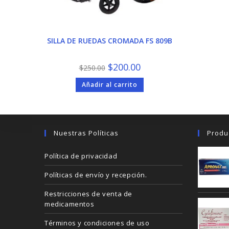
SILLA DE RUEDAS CROMADA FS 809B
El
El
$
200.00
$
250.00
precio
precio
original
actual
Añadir al carrito
era:
es:
$250.00.
$200.00.
Nuestras Políticas
Produ
Política de privacidad
Políticas de envío y recepción.
Restricciones de venta de
medicamentos
Términos y condiciones de uso