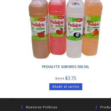
PEDIALYTE SABORES 500 ML
El
El
$
3.75
$
4.54
precio
precio
original
actual
Añadir al carrito
era:
es:
$4.54.
$3.75.
Nuestras Políticas
Produ