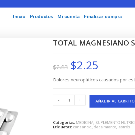
Inicio
Productos
Mi cuenta
Finalizar compra
TOTAL MAGNESIANO S
$
2.25
El
El
$
2.63
precio
precio
original
actual
era:
es:
$2.63.
$2.25.
Dolores neuropáticos causados por est
TOTAL
-
+
MAGNESIANO
AÑADIR AL CARRITO
STRESS
SOBRES
X24
cantidad
Categorías:
MEDICINA
,
SUPLEMENTO NUTRIC
Etiquetas:
cansancio
,
decaimiento
,
estrés