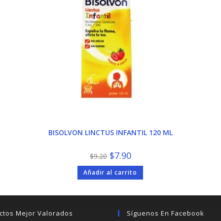
BISOLVON LINCTUS INFANTIL 120 ML
El
El
$
7.90
$
9.20
precio
precio
original
actual
Añadir al carrito
era:
es:
$9.20.
$7.90.
ctos Mejor Valorados
Síguenos En Facebook