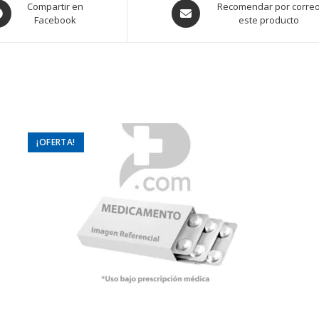
ens
Opens
Compartir en
Recomendar por corre
Facebook
este producto
in
a
w
new
ndow
window
¡OFERTA!