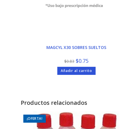
MAGCYL X30 SOBRES SUELTOS
El
El
$
0.75
$
0.83
precio
precio
original
actual
Añadir al carrito
era:
es:
$0.83.
$0.75.
Productos relacionados
¡OFERTA!