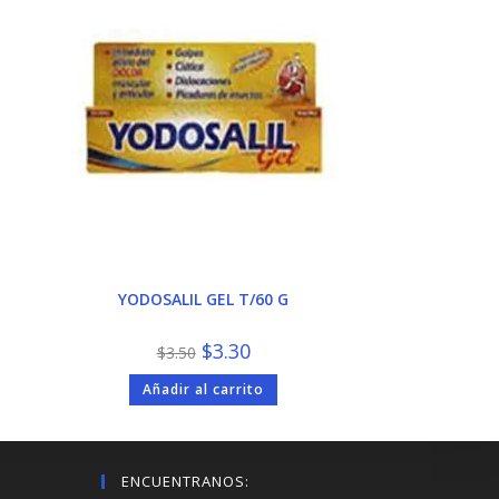
YODOSALIL GEL T/60 G
El
El
$
3.30
$
3.50
precio
precio
original
actual
Añadir al carrito
era:
es:
$3.50.
$3.30.
ENCUENTRANOS: