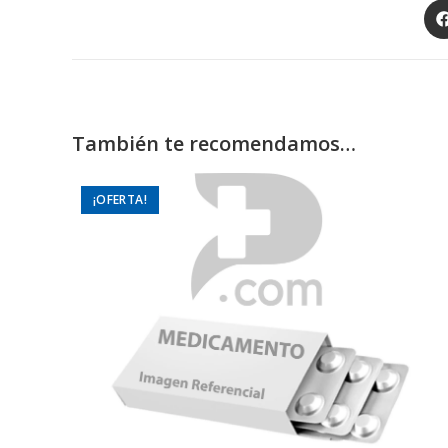
Op
in
a
ne
wi
También te recomendamos…
¡OFERTA!