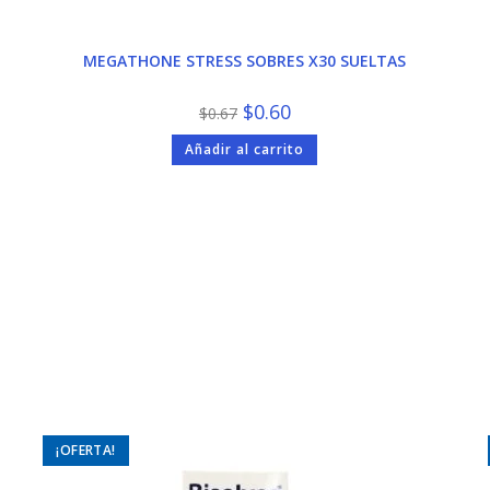
MEGATHONE STRESS SOBRES X30 SUELTAS
El
El
$
0.60
$
0.67
precio
precio
original
actual
Añadir al carrito
era:
es:
$0.67.
$0.60.
¡OFERTA!