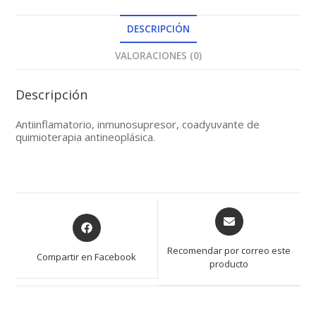
DESCRIPCIÓN
VALORACIONES (0)
Descripción
Antiinflamatorio, inmunosupresor, coadyuvante de
quimioterapia antineoplásica.
Opens
Opens
in
in
a
a
Recomendar por correo este
Compartir en Facebook
new
producto
new
window
window