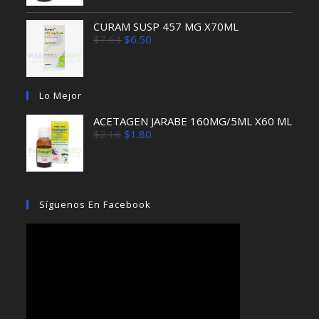
era:
es:
$2.16.
$1.80.
CURAM SUSP 457 MG X70ML
El
El
$
7.64
$
6.50
precio
precio
original
actual
era:
es:
$7.64.
$6.50.
Lo Mejor
ACETAGEN JARABE 160MG/5ML X60 ML
El
El
$
2.16
$
1.80
precio
precio
original
actual
era:
es:
$2.16.
$1.80.
Síguenos En Facebook