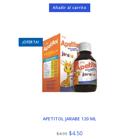
precio
precio
original
actual
Añadir al carrito
era:
es:
$13.00.
$6.50.
¡OFERTA!
APETITOL JARABE 120 ML
El
El
$
4.50
$
4.99
precio
precio