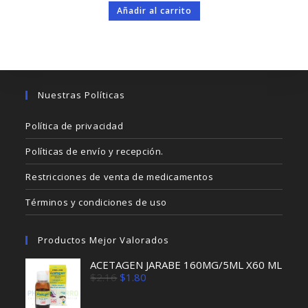
original
actual
Añadir al carrito
era:
es:
$4.99.
$4.50.
Nuestras Políticas
Política de privacidad
Políticas de envío y recepción.
Restricciones de venta de medicamentos
Términos y condiciones de uso
Productos Mejor Valorados
ACETAGEN JARABE 160MG/5ML X60 ML
El
El
$
2.16
$
1.80
precio
precio
original
actual