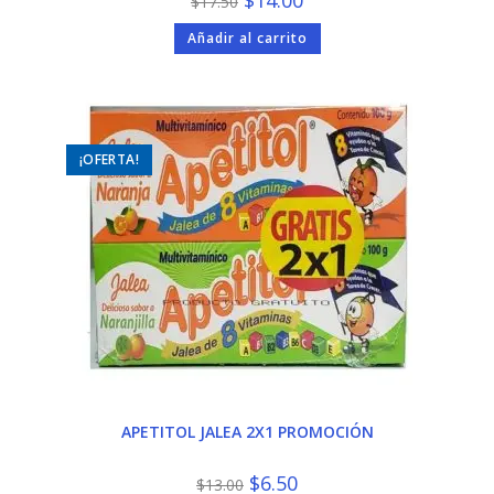
$
17.50
precio
precio
original
actual
Añadir al carrito
era:
es:
$17.50.
$14.00.
¡OFERTA!
APETITOL JALEA 2X1 PROMOCIÓN
El
El
$
6.50
$
13.00