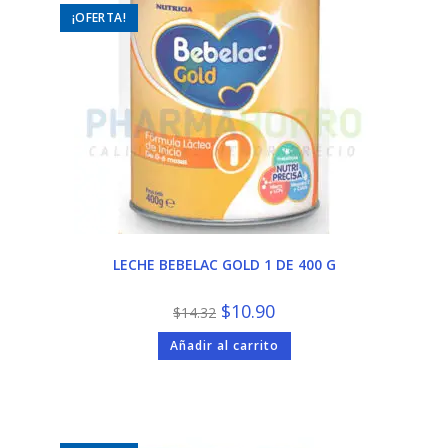
¡OFERTA!
LECHE BEBELAC GOLD 1 DE 400 G
El
El
$
10.90
$
14.32
precio
precio
original
actual
Añadir al carrito
era:
es:
$14.32.
$10.90.