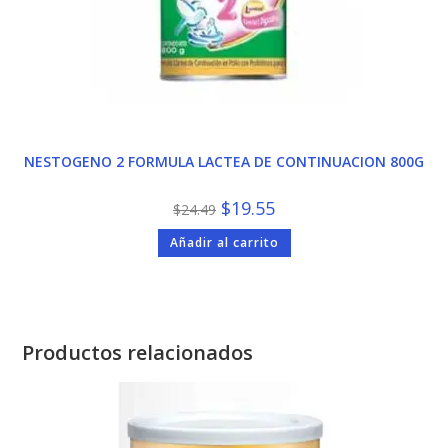
NESTOGENO 2 FORMULA LACTEA DE CONTINUACION 800G
El
El
$
19.55
$
24.49
precio
precio
original
actual
Añadir al carrito
era:
es:
$24.49.
$19.55.
Productos relacionados