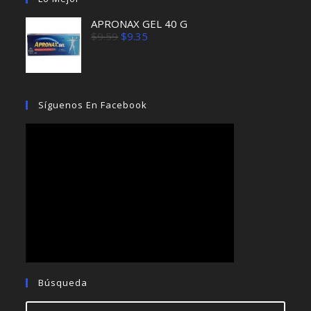
APRONAX GEL 40 G
El
El
$
9.59
$
9.35
precio
precio
original
actual
era:
es:
$9.59.
$9.35.
Síguenos En Facebook
Búsqueda