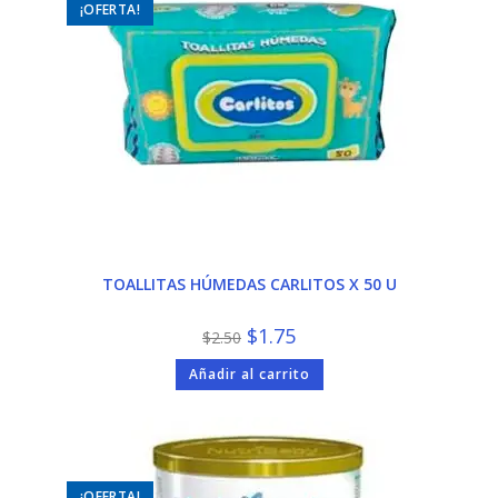
¡OFERTA!
TOALLITAS HÚMEDAS CARLITOS X 50 U
El
El
$
1.75
$
2.50
precio
precio
original
actual
Añadir al carrito
era:
es:
$2.50.
$1.75.
¡OFERTA!