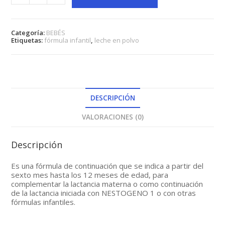
FÓRMULA
LÁCTEA
DE
SEGUIMIENTO
Categoría:
BEBÉS
400G
Etiquetas:
fórmula infantil
,
leche en polvo
cantidad
DESCRIPCIÓN
VALORACIONES (0)
Descripción
Es una fórmula de continuación que se indica a partir del
sexto mes hasta los 12 meses de edad, para
complementar la lactancia materna o como continuación
de la lactancia iniciada con NESTOGENO 1 o con otras
fórmulas infantiles.