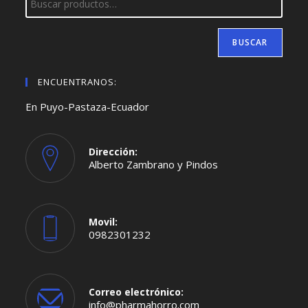
BUSCAR
ENCUENTRANOS:
En Puyo-Pastaza-Ecuador
Dirección:
Alberto Zambrano y Pindos
Movil:
0982301232
Se
abre
en
tu
aplicación
Correo electrónico:
Se
info@pharmahorro.com