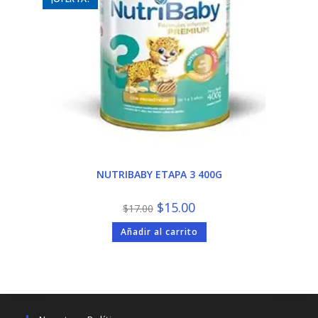
NUTRIBABY ETAPA 3 400G
El
El
$
15.00
$
17.00
precio
precio
original
actual
Añadir al carrito
era:
es:
$17.00.
$15.00.