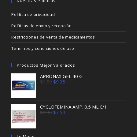
Nuestras Políticas
Política de privacidad
Políticas de envío y recepción.
Restricciones de venta de medicamentos
Términos y condiciones de uso
Productos Mejor Valorados
APRONAX GEL 40 G
El
El
$
9.59
$
9.35
precio
precio
original
actual
era:
es:
$9.59.
$9.35.
CYCLOFEMINA AMP. 0.5 ML C/1
El
El
$
8.40
$
7.50
precio
precio
original
actual
era:
es:
$8.40.
$7.50.
Lo Mejor