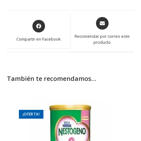
Opens
Opens
in
in
a
a
Recomendar por correo este
Compartir en Facebook
new
producto
new
window
window
También te recomendamos…
¡OFERTA!