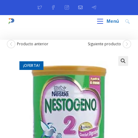
Ir
al
contenido
Menú
Producto anterior
Siguiente producto
¡OFERTA!
🔍