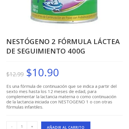
NESTÓGENO 2 FÓRMULA LÁCTEA
DE SEGUIMIENTO 400G
$
10.90
El
El
$
12.99
precio
precio
original
actual
era:
es:
$12.99.
$10.90.
Es una fórmula de continuación que se indica a partir del
sexto mes hasta los 12 meses de edad, para
complementar la lactancia materna o como continuación
de la lactancia iniciada con NESTOGENO 1 o con otras
fórmulas infantiles.
NESTÓGENO
-
+
2
AÑADIR AL CARRITO