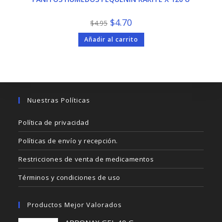
El
El
$
4.70
$
4.95
precio
precio
original
actual
Añadir al carrito
era:
es:
$4.95.
$4.70.
Nuestras Políticas
Política de privacidad
Políticas de envío y recepción.
Restricciones de venta de medicamentos
Términos y condiciones de uso
Productos Mejor Valorados