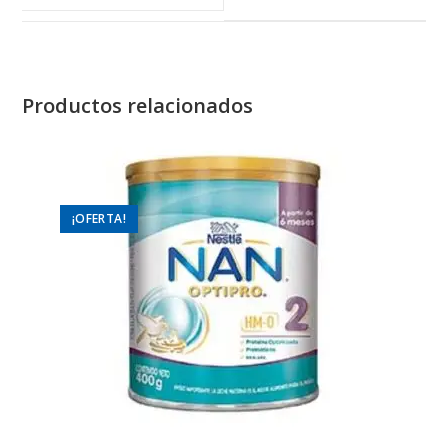
window
window
Productos relacionados
¡OFERTA!