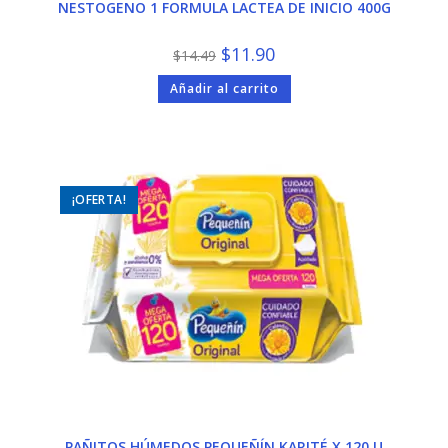
NESTOGENO 1 FORMULA LACTEA DE INICIO 400G
El
El
$
11.90
$
14.49
precio
precio
original
actual
Añadir al carrito
era:
es:
$14.49.
$11.90.
¡OFERTA!
PAÑITOS HÚMEDOS PEQUEÑÍN KARITÉ X 120 U