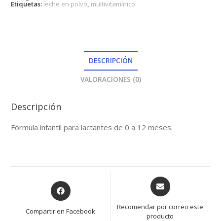
12MESES
Etiquetas:
leche en polvo
,
multivitamínico
cantidad
DESCRIPCIÓN
VALORACIONES (0)
Descripción
Fórmula infantil para lactantes de 0 a 12 meses.
Opens
Opens
in
in
a
a
Recomendar por correo este
Compartir en Facebook
new
producto
new