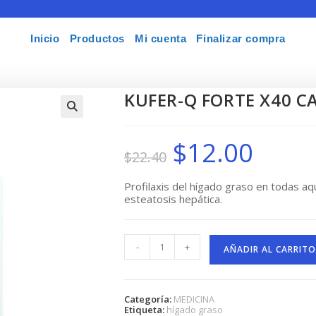
Inicio
Productos
Mi cuenta
Finalizar compra
KUFER-Q FORTE X40 C
🔍
$
12.00
El
El
$
22.40
precio
precio
original
actual
era:
es:
$22.40.
$12.00.
Profilaxis del hígado graso en todas aq
esteatosis hepática.
KUFER-
-
+
Q
AÑADIR AL CARRITO
FORTE
X40
CAPS
cantidad
Categoría:
MEDICINA
Etiqueta:
hígado graso