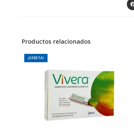
Op
in
a
ne
wi
Productos relacionados
¡OFERTA!