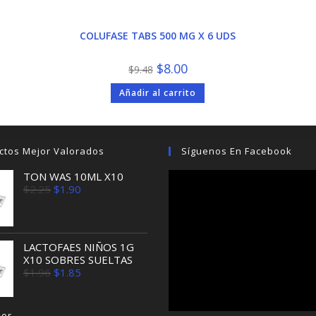
COLUFASE TABS 500 MG X 6 UDS
El
El
$
8.00
$
9.48
precio
precio
original
actual
Añadir al carrito
era:
es:
$9.48.
$8.00.
ctos Mejor Valorados
Síguenos En Facebook
TON WAS 10ML X10
El
El
$
2.25
$
1.90
precio
precio
original
actual
era:
es:
$2.25.
$1.90.
LACTOFAES NIÑOS 1G
X10 SOBRES SUELTAS
El
El
$
1.96
$
1.85
precio
precio
original
actual
era:
es:
jor
$1.96.
$1.85.