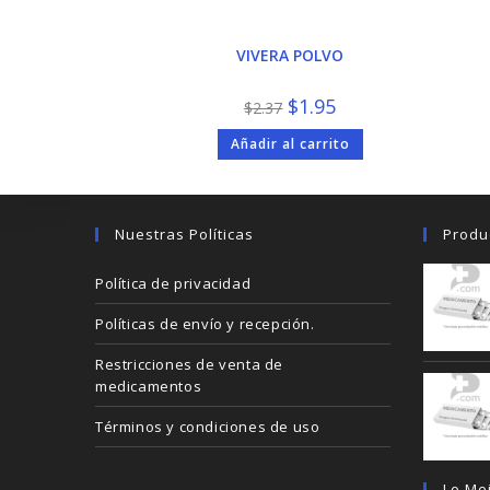
VIVERA POLVO
El
El
$
1.95
$
2.37
precio
precio
original
actual
Añadir al carrito
era:
es:
$2.37.
$1.95.
Nuestras Políticas
Produ
Política de privacidad
Políticas de envío y recepción.
Restricciones de venta de
medicamentos
Términos y condiciones de uso
Lo Me