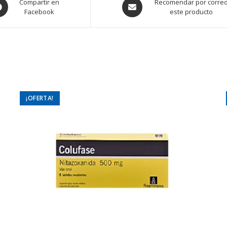
ens
Opens
Compartir en
Recomendar por corre
Facebook
este producto
in
a
w
new
ndow
window
¡OFERTA!