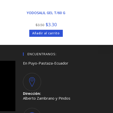
YODOSALIL GEL T/60 G
El
El
$
3.30
$
3.50
precio
precio
original
actual
Añadir al carrito
era:
es:
$3.50.
$3.30.
ENCUENTRANOS:
En Puyo-Pastaza-Ecuador
Dirección:
Alberto Zambrano y Pindos