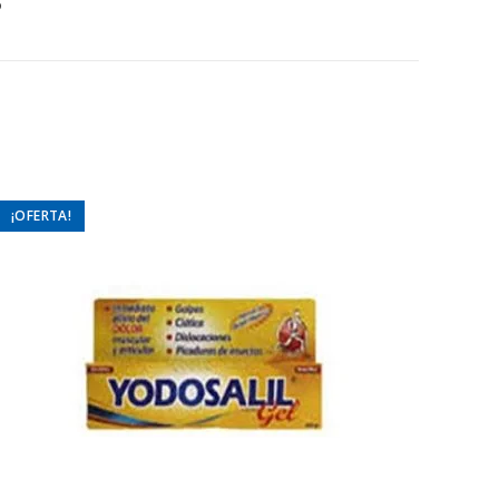
o
¡OFERTA!