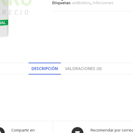
Etiquetas:
antibiótico
,
infecciones
DESCRIPCIÓN
VALORACIONES (0)
ens
Opens
Compartir en
Recomendar por corre