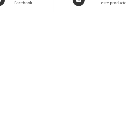
Facebook
este producto
in
a
w
new
ndow
window