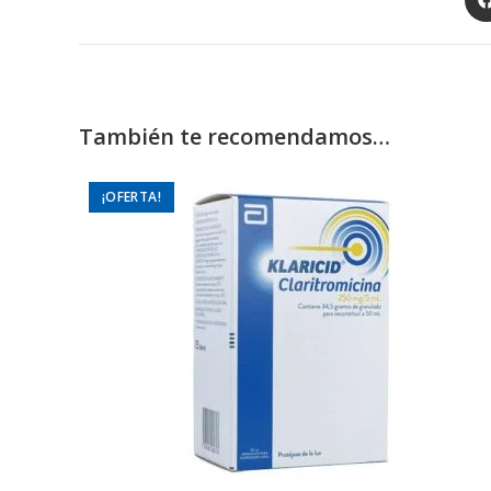
in
a
ne
wi
También te recomendamos…
¡OFERTA!