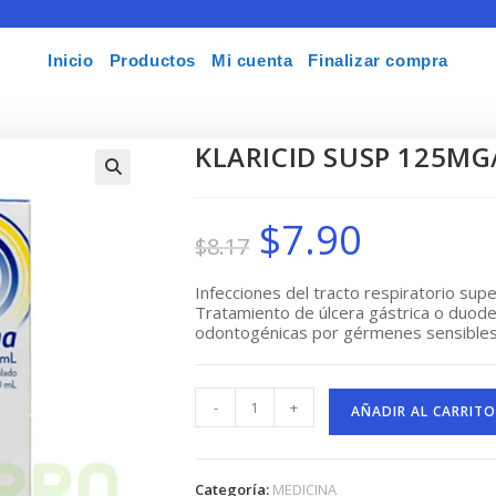
Inicio
Productos
Mi cuenta
Finalizar compra
KLARICID SUSP 125M
🔍
$
7.90
El
El
$
8.17
precio
precio
original
actual
era:
es:
$8.17.
$7.90.
Infecciones del tracto respiratorio super
Tratamiento de úlcera gástrica o duoden
odontogénicas por gérmenes sensibles a
KLARICID
-
+
SUSP
AÑADIR AL CARRITO
125MG/5ML
X50ML
cantidad
Categoría:
MEDICINA