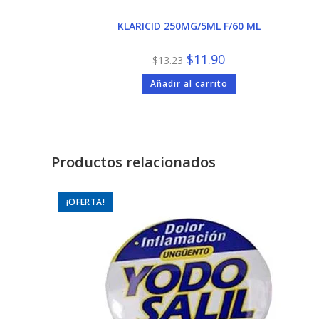
KLARICID 250MG/5ML F/60 ML
El
El
$
11.90
$
13.23
precio
precio
original
actual
Añadir al carrito
era:
es:
$13.23.
$11.90.
Productos relacionados
¡OFERTA!