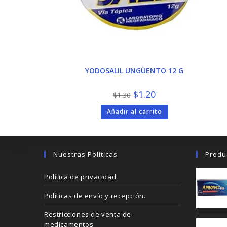
YODOSALIL UNGÜENTO 12 G
El
El
$
1.20
$
1.30
precio
precio
original
actual
Añadir al carrito
era:
es:
$1.30.
$1.20.
Nuestras Políticas
Produ
Política de privacidad
Políticas de envío y recepción.
Restricciones de venta de
medicamentos