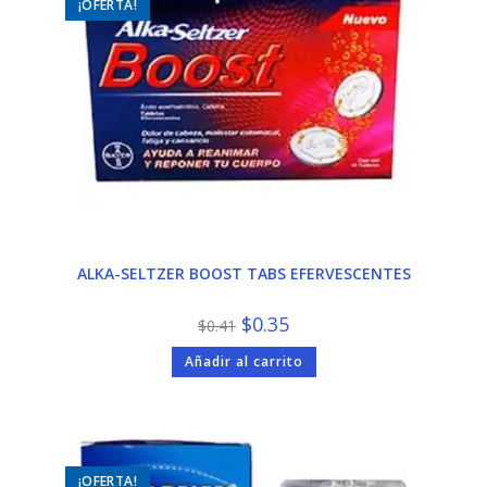
¡OFERTA!
ALKA-SELTZER BOOST TABS EFERVESCENTES
El
El
$
0.35
$
0.41
precio
precio
original
actual
Añadir al carrito
era:
es:
$0.41.
$0.35.
¡OFERTA!