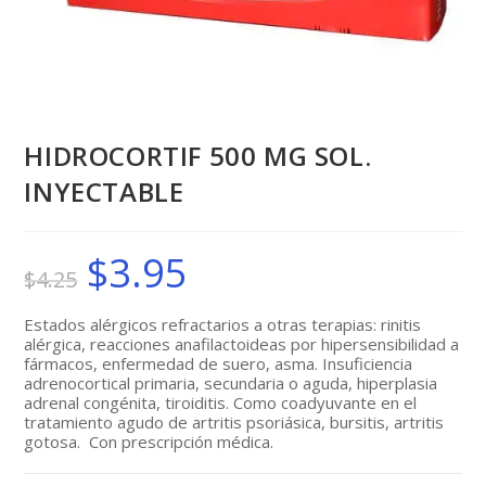
HIDROCORTIF 500 MG SOL.
INYECTABLE
$
3.95
El
El
$
4.25
precio
precio
original
actual
era:
es:
$4.25.
$3.95.
Estados alérgicos refractarios a otras terapias: rinitis
alérgica, reacciones anafilactoideas por hipersensibilidad a
fármacos, enfermedad de suero, asma. Insuficiencia
adrenocortical primaria, secundaria o aguda, hiperplasia
adrenal congénita, tiroiditis. Como coadyuvante en el
tratamiento agudo de artritis psoriásica, bursitis, artritis
gotosa. Con prescripción médica.