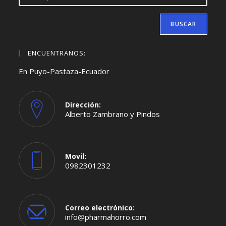
BUSCAR
ENCUENTRANOS:
En Puyo-Pastaza-Ecuador
Dirección:
Alberto Zambrano y Pindos
Movil:
0982301232
Se
abre
en
tu
aplicación
Correo electrónico:
Se
info@pharmahorro.com
abre