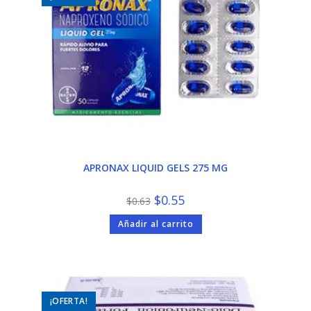
APRONAX LIQUID GELS 275 MG
El
El
$
0.55
$
0.63
precio
precio
original
actual
Añadir al carrito
era:
es:
$0.63.
$0.55.
¡OFERTA!