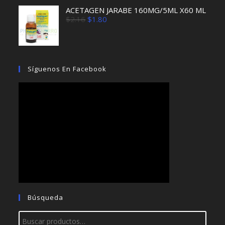
ACETAGEN JARABE 160MG/5ML X60 ML
El
El
$
2.16
$
1.80
precio
precio
original
actual
era:
es:
$2.16.
$1.80.
Síguenos En Facebook
Búsqueda