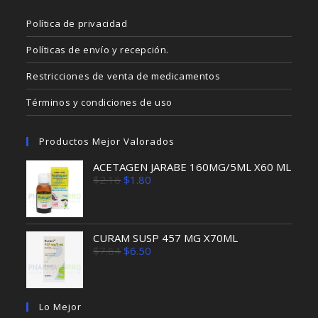
Política de privacidad
Políticas de envío y recepción.
Restricciones de venta de medicamentos
Términos y condiciones de uso
Productos Mejor Valorados
ACETAGEN JARABE 160MG/5ML X60 ML
El
El
$
2.16
$
1.80
precio
precio
original
actual
era:
es:
$2.16.
$1.80.
CURAM SUSP 457 MG X70ML
El
El
$
7.64
$
6.50
precio
precio
original
actual
era:
es:
$7.64.
$6.50.
Lo Mejor