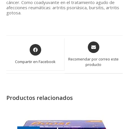
cáncer. Como coadyuvante en el tratamiento agudo de
afecciones reumáticas: artritis psoriásica, bursitis, artritis
gotosa.
Opens
Opens
in
in
a
a
Recomendar por correo este
Compartir en Facebook
new
producto
new
window
window
Productos relacionados