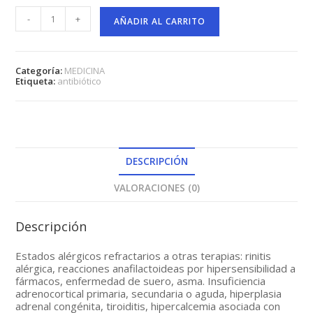
HIDROCORTIF
-
+
500
AÑADIR AL CARRITO
MG
SOL.
INYECTABLE
cantidad
Categoría:
MEDICINA
Etiqueta:
antibiótico
DESCRIPCIÓN
VALORACIONES (0)
Descripción
Estados alérgicos refractarios a otras terapias: rinitis
alérgica, reacciones anafilactoideas por hipersensibilidad a
fármacos, enfermedad de suero, asma. Insuficiencia
adrenocortical primaria, secundaria o aguda, hiperplasia
adrenal congénita, tiroiditis, hipercalcemia asociada con