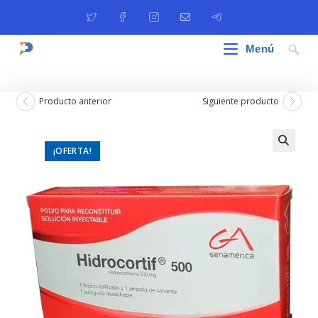
Ir
al
contenido
Menú
Producto anterior
Siguiente producto
¡OFERTA!
🔍