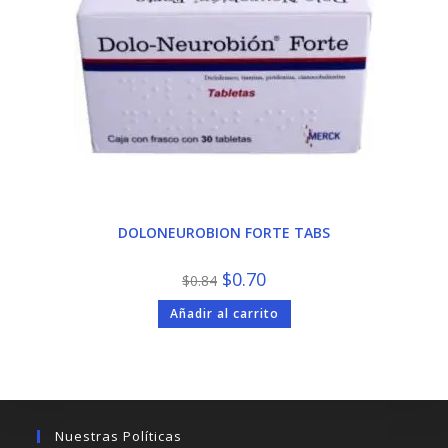
DOLONEUROBION FORTE TABS
El
El
$
0.70
$
0.84
precio
precio
original
actual
Añadir al carrito
era:
es:
$0.84.
$0.70.
Nuestras Políticas