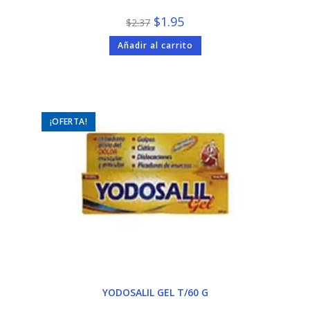
El
El
$
1.95
$
2.37
precio
precio
original
actual
Añadir al carrito
era:
es:
$2.37.
$1.95.
¡OFERTA!
YODOSALIL GEL T/60 G