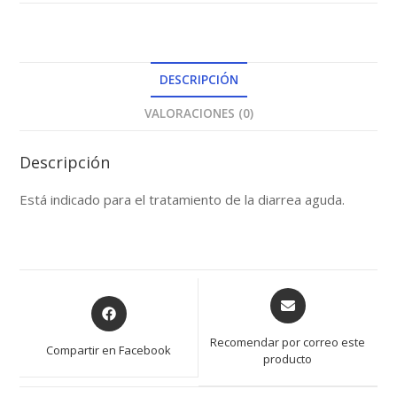
DESCRIPCIÓN
VALORACIONES (0)
Descripción
Está indicado para el tratamiento de la diarrea aguda.
Opens
Opens
in
in
a
a
Recomendar por correo este
Compartir en Facebook
new
producto
new
window
window