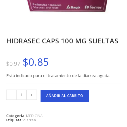
HIDRASEC CAPS 100 MG SUELTAS
$
0.85
El
El
$
0.97
precio
precio
original
actual
era:
es:
$0.97.
$0.85.
Está indicado para el tratamiento de la diarrea aguda.
HIDRASEC
-
+
CAPS
AÑADIR AL CARRITO
100
MG
SUELTAS
cantidad
Categoría:
MEDICINA
Etiqueta:
diarrea