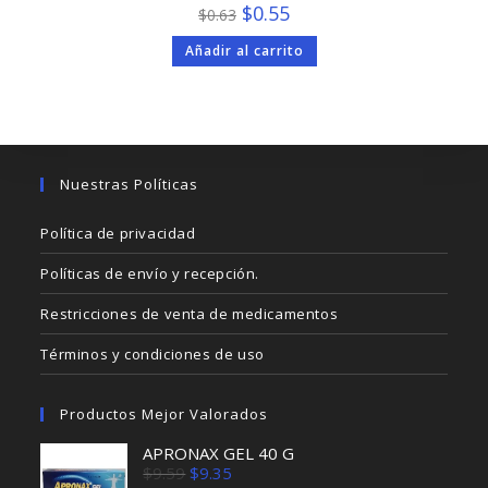
El
El
$
0.55
$
0.63
precio
precio
original
actual
Añadir al carrito
era:
es:
$0.63.
$0.55.
Nuestras Políticas
Política de privacidad
Políticas de envío y recepción.
Restricciones de venta de medicamentos
Términos y condiciones de uso
Productos Mejor Valorados
APRONAX GEL 40 G
El
El
$
9.59
$
9.35
precio
precio