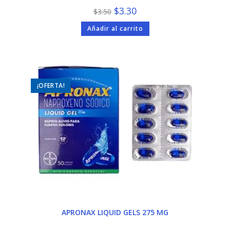
El
El
$
3.30
$
3.50
precio
precio
original
actual
Añadir al carrito
era:
es:
$3.50.
$3.30.
¡OFERTA!
APRONAX LIQUID GELS 275 MG