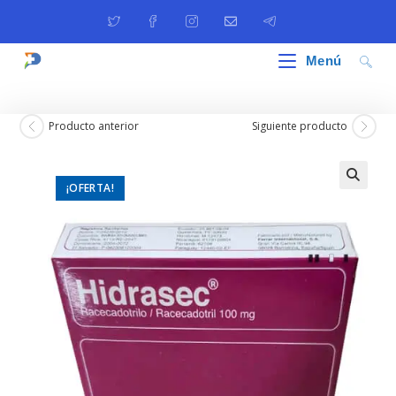
Ir
al
contenido
Menú
Producto anterior
Siguiente producto
¡OFERTA!
🔍