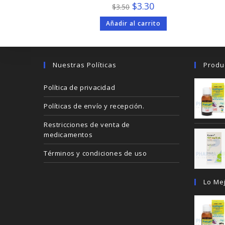
El
El
$
3.30
$
3.50
precio
precio
original
actual
Añadir al carrito
era:
es:
$3.50.
$3.30.
Nuestras Políticas
Produ
Política de privacidad
Políticas de envío y recepción.
Restricciones de venta de
medicamentos
Términos y condiciones de uso
Lo Me