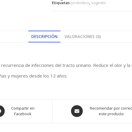
Etiquetas:
probiótico
,
vaginitis
DESCRIPCIÓN
VALORACIONES (0)
 recurrencia de infecciones del tracto urinario. Reduce el olor y l
niñas y mujeres desde los 12 años.
ens
Opens
Compartir en
Recomendar por corre
Facebook
este producto
in
a
w
new