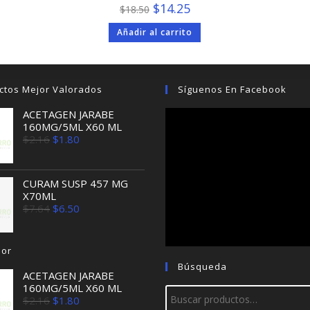
El
El
$
14.25
$
18.50
precio
precio
original
actual
Añadir al carrito
era:
es:
$18.50.
$14.25.
ctos Mejor Valorados
Síguenos En Facebook
ACETAGEN JARABE
160MG/5ML X60 ML
El
El
$
2.16
$
1.80
precio
precio
original
actual
era:
es:
$2.16.
$1.80.
CURAM SUSP 457 MG
X70ML
El
El
$
7.64
$
6.50
precio
precio
original
actual
era:
es:
jor
$7.64.
$6.50.
Búsqueda
ACETAGEN JARABE
160MG/5ML X60 ML
El
El
$
2.16
$
1.80
precio
precio