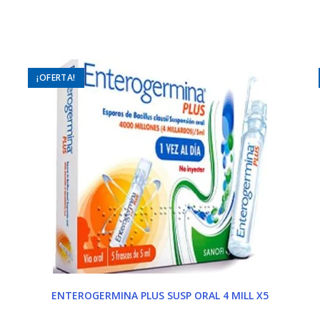
ndow
window
¡OFERTA!
ENTEROGERMINA PLUS SUSP ORAL 4 MILL X5