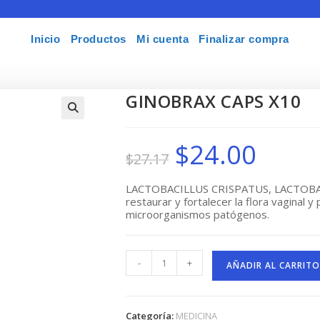
Inicio
Productos
Mi cuenta
Finalizar compra
GINOBRAX CAPS X10
🔍
$
24.00
El
El
$
27.17
precio
precio
original
actual
era:
es:
$27.17.
$24.00.
LACTOBACILLUS CRISPATUS, LACTOBA
restaurar y fortalecer la flora vaginal 
microorganismos patógenos.
GINOBRAX
-
+
CAPS
AÑADIR AL CARRITO
X10
cantidad
Categoría:
MEDICINA