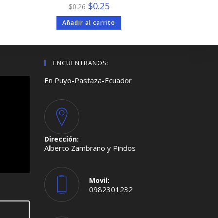
El
El
$
0.25
$
0.26
precio
precio
original
actual
Añadir al carrito
era:
es:
$0.26.
$0.25.
ENCUENTRANOS:
En Puyo-Pastaza-Ecuador
Dirección:
Alberto Zambrano y Pindos
Movil:
0982301232
Se
abre
en