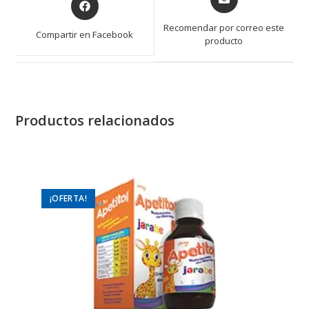
in
in
a
a
Recomendar por correo este
Compartir en Facebook
new
producto
new
window
window
Productos relacionados
¡OFERTA!