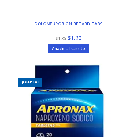
DOLONEUROBION RETARD TABS
El
El
$
1.20
$
1.35
precio
precio
original
actual
Añadir al carrito
era:
es:
$1.35.
$1.20.
¡OFERTA!