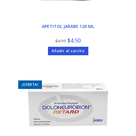
APETITOL JARABE 120 ML
El
El
$
4.50
$
4.99
precio
precio
original
actual
Añadir al carrito
era:
es:
$4.99.
$4.50.
¡OFERTA!