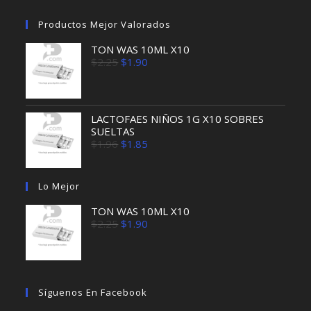
Productos Mejor Valorados
TON WAS 10ML X10
El
El
$
2.25
$
1.90
precio
precio
original
actual
era:
es:
$2.25.
$1.90.
LACTOFAES NIÑOS 1G X10 SOBRES
SUELTAS
El
El
$
1.96
$
1.85
precio
precio
original
actual
era:
es:
Lo Mejor
$1.96.
$1.85.
TON WAS 10ML X10
El
El
$
2.25
$
1.90
precio
precio
original
actual
era:
es:
$2.25.
$1.90.
Síguenos En Facebook