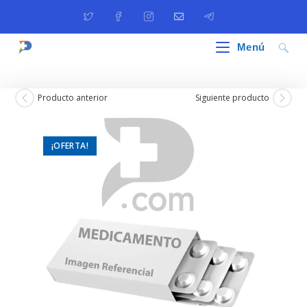
Ir
al
contenido
Menú
Producto anterior
Siguiente producto
¡OFERTA!