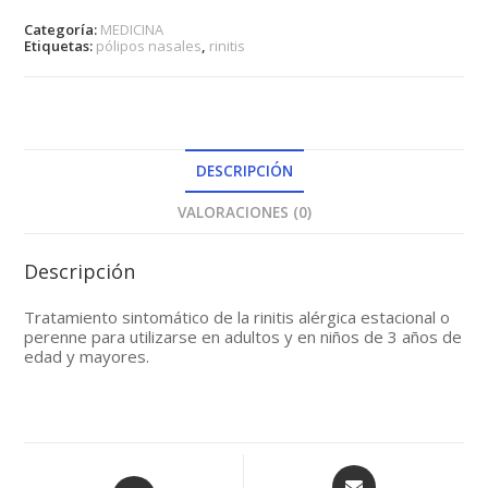
cantidad
Categoría:
MEDICINA
Etiquetas:
pólipos nasales
,
rinitis
DESCRIPCIÓN
VALORACIONES (0)
Descripción
Tratamiento sintomático de la rinitis alérgica estacional o
perenne para utilizarse en adultos y en niños de 3 años de
edad y mayores.
Opens
Opens