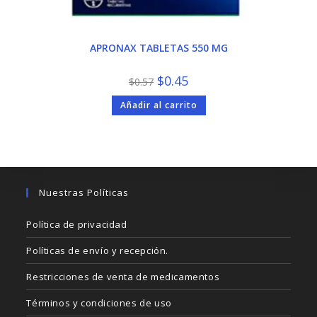
APRONAX TABLETAS 550 MG
El
El
$
0.45
$
0.57
precio
precio
original
actual
Añadir al carrito
era:
es:
$0.57.
$0.45.
Nuestras Políticas
Política de privacidad
Políticas de envío y recepción.
Restricciones de venta de medicamentos
Términos y condiciones de uso