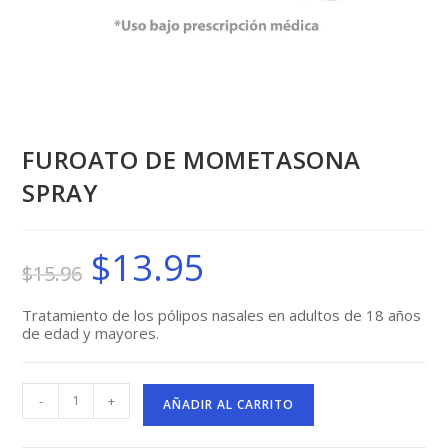
FUROATO DE MOMETASONA
SPRAY
$
13.95
El
El
$
15.96
precio
precio
original
actual
era:
es:
$15.96.
$13.95.
Tratamiento de los pólipos nasales en adultos de 18 años
de edad y mayores.
FUROATO
-
+
DE
AÑADIR AL CARRITO
MOMETASONA
SPRAY