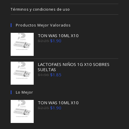
Términos y condiciones de uso
Productos Mejor Valorados
TON WAS 10ML X10
El
El
$
2.25
$
1.90
precio
precio
original
actual
era:
es:
$2.25.
$1.90.
LACTOFAES NIÑOS 1G X10 SOBRES
SUELTAS
El
El
$
1.96
$
1.85
precio
precio
original
actual
era:
es:
Lo Mejor
$1.96.
$1.85.
TON WAS 10ML X10
El
El
$
2.25
$
1.90
precio
precio
original
actual
era:
es:
$2.25.
$1.90.