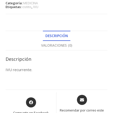
Categoría:
MEDICINA
Etiquetas:
cistitis
,
IVU
DESCRIPCIÓN
VALORACIONES (0)
Descripción
IVU recurrente.
Opens
Opens
in
in
a
a
Recomendar por correo este
Compartir en Facebook