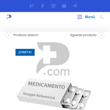
Ir
al
contenido
Menú
Producto anterior
Siguiente producto
¡OFERTA!