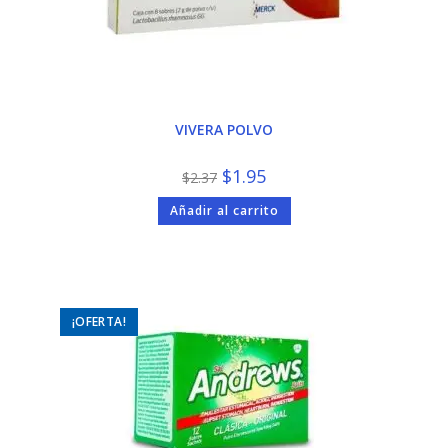
VIVERA POLVO
El
El
$
1.95
$
2.37
precio
precio
original
actual
Añadir al carrito
era:
es:
$2.37.
$1.95.
¡OFERTA!