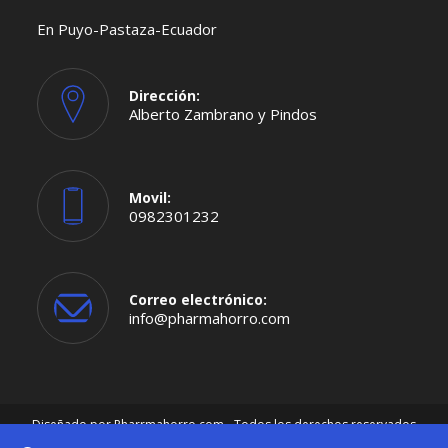
En Puyo-Pastaza-Ecuador
Dirección:
Alberto Zambrano y Pindos
Movil:
0982301232
Se
abre
en
tu
aplicación
Correo electrónico:
Se
info@pharmahorro.com
abre
en
tu
aplicación
Diseñado por
Pharrmahorro.com
- Todos los derechos reservados
2026-Imágenes de productos referenciales, únicamente para uso