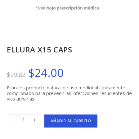
ELLURA X15 CAPS
$
24.00
El
El
$
29.82
precio
precio
original
actual
era:
es:
$29.82.
$24.00.
Ellura es producto natural de uso medicinal clinicamente
comprobado para prevenir las infeccciones recurrentes de
vias urinarias.
ELLURA
-
+
X15
AÑADIR AL CARRITO
CAPS
cantidad