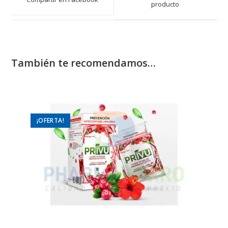
new
producto
new
window
window
También te recomendamos…
¡OFERTA!