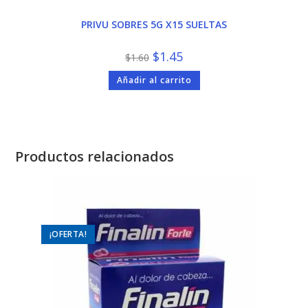
PRIVU SOBRES 5G X15 SUELTAS
El
El
$
1.45
$
1.60
precio
precio
original
actual
Añadir al carrito
era:
es:
$1.60.
$1.45.
Productos relacionados
¡OFERTA!