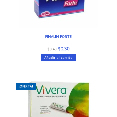
FINALIN FORTE
El
El
$
0.30
$
0.40
precio
precio
original
actual
Añadir al carrito
era:
es:
$0.40.
$0.30.
¡OFERTA!