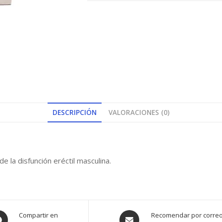
DESCRIPCIÓN
VALORACIONES (0)
e la disfunción eréctil masculina.
ens
Opens
Compartir en
Recomendar por corre