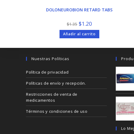
DOLONEUROBION RETARD TABS
El
El
$
1.20
$
1.35
precio
precio
original
actual
Añadir al carrito
era:
es:
$1.35.
$1.20.
Nuestras Políticas
Produ
Política de privacidad
Políticas de envío y recepción.
Restricciones de venta de
medicamentos
Términos y condiciones de uso
Lo Me