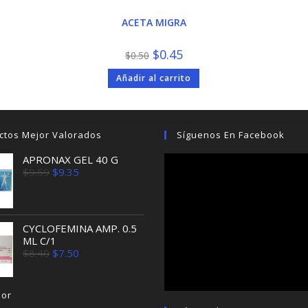
ACETA MIGRA
El
El
$
0.45
$
0.50
precio
precio
original
actual
Añadir al carrito
era:
es:
$0.50.
$0.45.
ctos Mejor Valorados
Síguenos En Facebook
APRONAX GEL 40 G
El
El
$
9.59
$
9.35
precio
precio
original
actual
era:
es:
$9.59.
$9.35.
CYCLOFEMINA AMP. 0.5
ML C/1
El
El
$
8.40
$
7.50
precio
precio
original
actual
era:
es:
jor
$8.40.
$7.50.