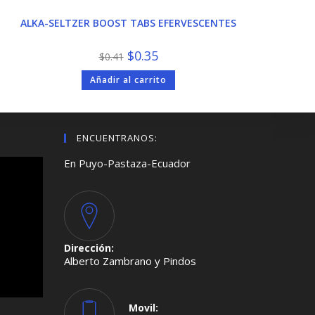
ALKA-SELTZER BOOST TABS EFERVESCENTES
El
El
$
0.35
$
0.41
precio
precio
original
actual
Añadir al carrito
era:
es:
$0.41.
$0.35.
ENCUENTRANOS:
En Puyo-Pastaza-Ecuador
Dirección:
Alberto Zambrano y Pindos
Movil: