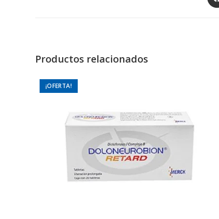
in
a
ne
wi
Productos relacionados
¡OFERTA!