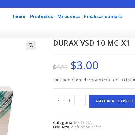
Inicio
Productos
Mi cuenta
Finalizar compra
DURAX VSD 10 MG X1
🔍
$
3.00
El
El
$
4.63
precio
precio
original
actual
era:
es:
$4.63.
$3.00.
Indicado para el tratamiento de la disfun
DURAX
-
+
VSD
AÑADIR AL CARRITO
10
MG
X1
cantidad
Categoría:
MEDICINA
Etiqueta:
disfunción eréctil