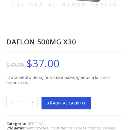
DAFLON 500MG X30
$
37.00
El
El
$
42.00
precio
precio
original
actual
era:
es:
$42.00.
$37.00.
Tratamiento de signos funcionales ligados a la crisis
hemorroidal.
DAFLON
-
+
500MG
AÑADIR AL CARRITO
X30
cantidad
Categoría:
MEDICINA
Etiquetas:
hemorroides
,
insuficiencia venosa crónica
,
várices