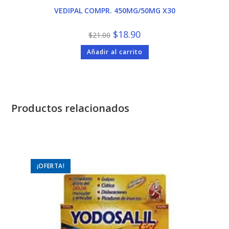
VEDIPAL COMPR. 450MG/50MG X30
El
El
$
18.90
$
21.00
precio
precio
original
actual
Añadir al carrito
era:
es:
$21.00.
$18.90.
Productos relacionados
¡OFERTA!