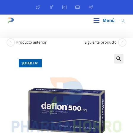
Ir
al
contenido
Menú
Producto anterior
Siguiente producto
¡OFERTA!
🔍