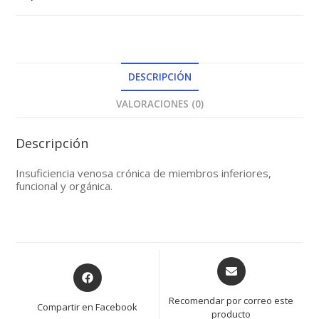
DESCRIPCIÓN
VALORACIONES (0)
Descripción
Insuficiencia venosa crónica de miembros inferiores,
funcional y orgánica.
Opens
Opens
in
in
a
a
Recomendar por correo este
Compartir en Facebook
new
producto
new