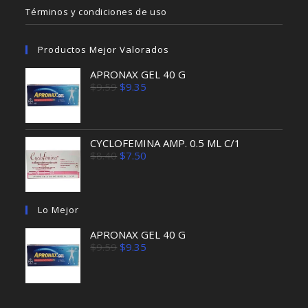
Términos y condiciones de uso
Productos Mejor Valorados
APRONAX GEL 40 G
El
El
$
9.59
$
9.35
precio
precio
original
actual
era:
es:
$9.59.
$9.35.
CYCLOFEMINA AMP. 0.5 ML C/1
El
El
$
8.40
$
7.50
precio
precio
original
actual
era:
es:
$8.40.
$7.50.
Lo Mejor
APRONAX GEL 40 G
El
El
$
9.59
$
9.35
precio
precio
original
actual
era:
es:
$9.59.
$9.35.