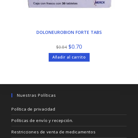
DOLONEUROBION FORTE TABS
El
El
$
0.70
$
0.84
precio
precio
original
actual
Añadir al carrito
era:
es:
$0.84.
$0.70.
Nuestras Políticas
Política de privacidad
Políticas de envío y recepción.
Restricciones de venta de medicamentos