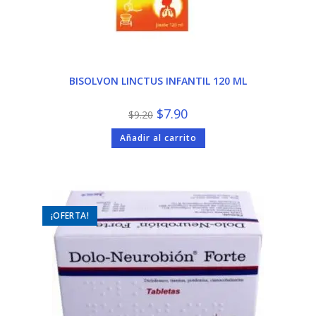
BISOLVON LINCTUS INFANTIL 120 ML
El
El
$
7.90
$
9.20
precio
precio
original
actual
Añadir al carrito
era:
es:
$9.20.
$7.90.
¡OFERTA!