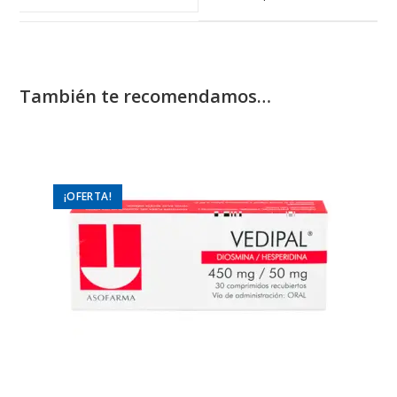
window
window
También te recomendamos…
¡OFERTA!