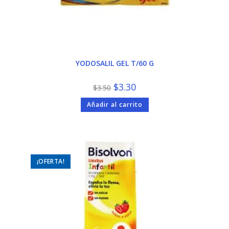
YODOSALIL GEL T/60 G
El
El
$
3.30
$
3.50
precio
precio
original
actual
Añadir al carrito
era:
es:
$3.50.
$3.30.
¡OFERTA!