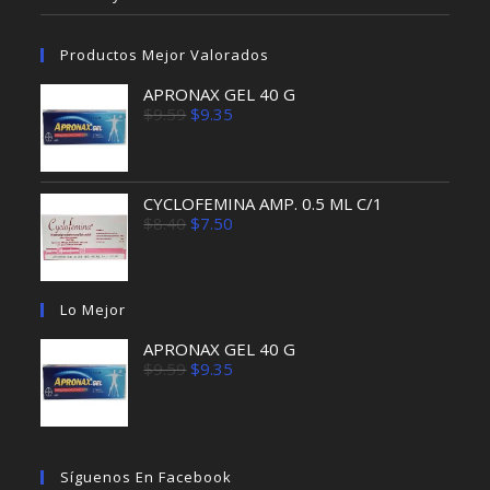
Productos Mejor Valorados
APRONAX GEL 40 G
El
El
$
9.59
$
9.35
precio
precio
original
actual
era:
es:
$9.59.
$9.35.
CYCLOFEMINA AMP. 0.5 ML C/1
El
El
$
8.40
$
7.50
precio
precio
original
actual
era:
es:
$8.40.
$7.50.
Lo Mejor
APRONAX GEL 40 G
El
El
$
9.59
$
9.35
precio
precio
original
actual
era:
es:
$9.59.
$9.35.
Síguenos En Facebook