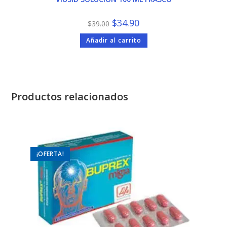
El
El
$
34.90
$
39.00
precio
precio
original
actual
Añadir al carrito
era:
es:
$39.00.
$34.90.
Productos relacionados
¡OFERTA!