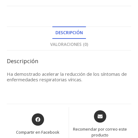
DESCRIPCIÓN
VALORACIONES (0)
Descripción
Ha demostrado acelerar la reducción de los síntomas de
enfermedades respiratorias víricas.
Opens
Opens
in
in
a
a
Recomendar por correo este
Compartir en Facebook
new
producto
new