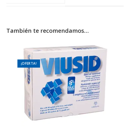
window
window
También te recomendamos…
¡OFERTA!