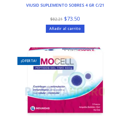
VIUSID SUPLEMENTO SOBRES 4 GR C/21
El
El
$
73.50
$
82.21
precio
precio
original
actual
Añadir al carrito
era:
es:
$82.21.
$73.50.
¡OFERTA!