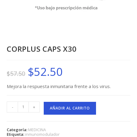
CORPLUS CAPS X30
$
52.50
El
El
$
57.50
precio
precio
original
actual
era:
es:
$57.50.
$52.50.
Mejora la respuesta inmunitaria frente a los virus.
CORPLUS
-
+
CAPS
AÑADIR AL CARRITO
X30
cantidad
Categoría:
MEDICINA
Etiqueta:
inmunomodulador