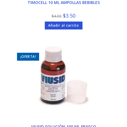
TIMOCELL 10 ML AMPOLLAS BEBIBLES
El
El
$
3.50
$
4.00
precio
precio
original
actual
Añadir al carrito
era:
es:
$4.00.
$3.50.
¡OFERTA!
VIUSID SOLUCIÓN 100 ML FRASCO