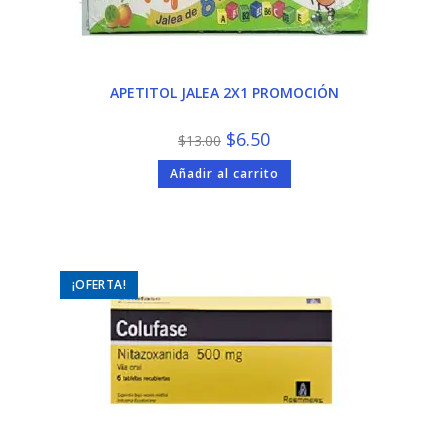
APETITOL JALEA 2X1 PROMOCIÓN
El
El
$
6.50
$
13.00
precio
precio
original
actual
Añadir al carrito
era:
es:
$13.00.
$6.50.
¡OFERTA!