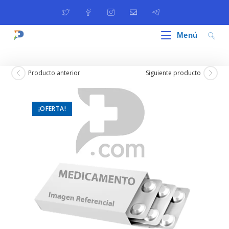
Ir
al
contenido
Menú
Producto anterior
Siguiente producto
¡OFERTA!