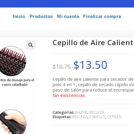
Inicio
Productos
Mi cuenta
Finalizar compra
Cepillo de Aire Calien
🔍
$
13.50
El
El
$
18.75
precio
precio
original
actual
era:
es:
$18.75.
$13.50.
Cepillo de aire caliente para secador de 
pelo 4 en 1, cepillo de secado rápido ión
paso de salón para reducir el encresp
Sin existencias
Categorías:
BAZAR
,
BELLEZA
Etiquetas:
BELLEZA
,
CABELLO
,
CEPILLO