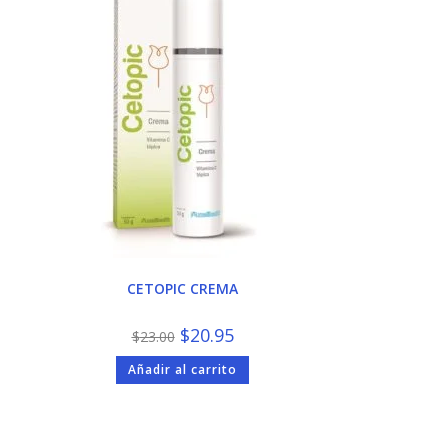
CETOPIC CREMA
El
El
$
20.95
$
23.00
precio
precio
original
actual
Añadir al carrito
era:
es:
$23.00.
$20.95.