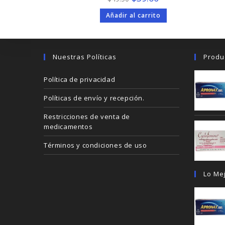
precio
precio
original
actual
Añadir al carrito
era:
es:
$49.50.
$39.60.
Nuestras Políticas
Produ
Política de privacidad
Políticas de envío y recepción.
Restricciones de venta de
medicamentos
Términos y condiciones de uso
Lo Me