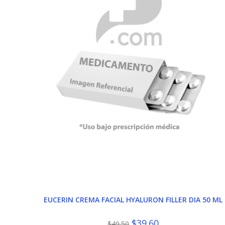
EUCERIN CREMA FACIAL HYALURON FILLER DIA 50 ML
El
El
$
39.60
$
49.50