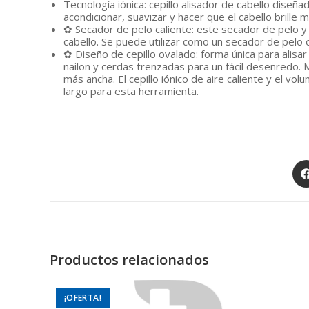
Tecnología iónica: cepillo alisador de cabello diseñad
acondicionar, suavizar y hacer que el cabello brille
✿ Secador de pelo caliente: este secador de pelo y
cabello. Se puede utilizar como un secador de pelo o
✿ Diseño de cepillo ovalado: forma única para alisa
nailon y cerdas trenzadas para un fácil desenredo. M
más ancha. El cepillo iónico de aire caliente y el v
largo para esta herramienta.
Op
in
a
ne
wi
Productos relacionados
¡OFERTA!