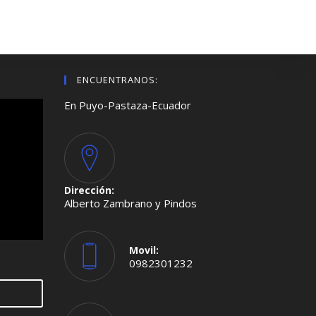
ENCUENTRANOS:
En Puyo-Pastaza-Ecuador
Dirección:
Alberto Zambrano y Pindos
Movil:
0982301232
Se
abre
en
tu