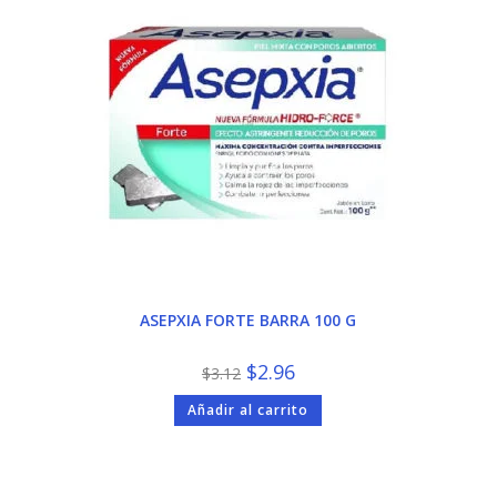
ASEPXIA FORTE BARRA 100 G
El
El
$
2.96
$
3.12
precio
precio
original
actual
Añadir al carrito
era:
es:
$3.12.
$2.96.