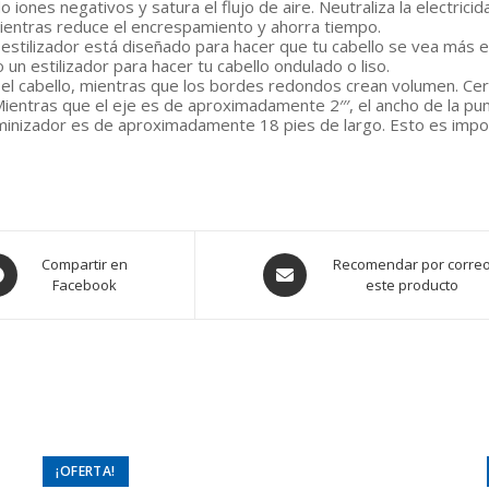
o iones negativos y satura el flujo de aire. Neutraliza la electricid
 mientras reduce el encrespamiento y ahorra tiempo.
 estilizador está diseñado para hacer que tu cabello se vea más 
 un estilizador para hacer tu cabello ondulado o liso.
r el cabello, mientras que los bordes redondos crean volumen. Ce
ientras que el eje es de aproximadamente 2′′′, el ancho de la punt
oluminizador es de aproximadamente 18 pies de largo. Esto es impo
ens
Opens
Compartir en
Recomendar por corre
Facebook
este producto
in
a
w
new
ndow
window
¡OFERTA!