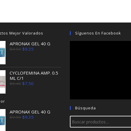
ctos Mejor Valorados
Síguenos En Facebook
APRONAX GEL 40 G
El
El
$
9.59
$
9.35
precio
precio
original
actual
era:
es:
$9.59.
$9.35.
CYCLOFEMINA AMP. 0.5
ML C/1
El
El
$
8.40
$
7.50
precio
precio
original
actual
era:
es:
jor
$8.40.
$7.50.
Búsqueda
APRONAX GEL 40 G
El
El
$
9.59
$
9.35
precio
precio
original
actual
era:
es: