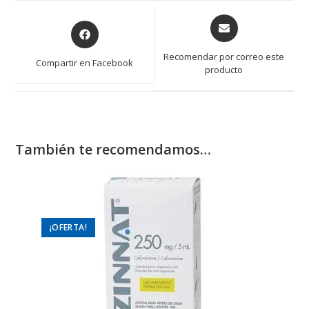
Opens
Opens
in
in
a
a
Recomendar por correo este
Compartir en Facebook
new
producto
new
window
window
También te recomendamos…
¡OFERTA!