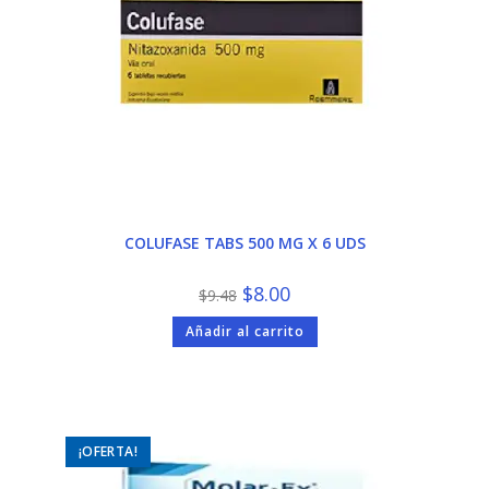
COLUFASE TABS 500 MG X 6 UDS
El
El
$
8.00
$
9.48
precio
precio
original
actual
Añadir al carrito
era:
es:
$9.48.
$8.00.
¡OFERTA!