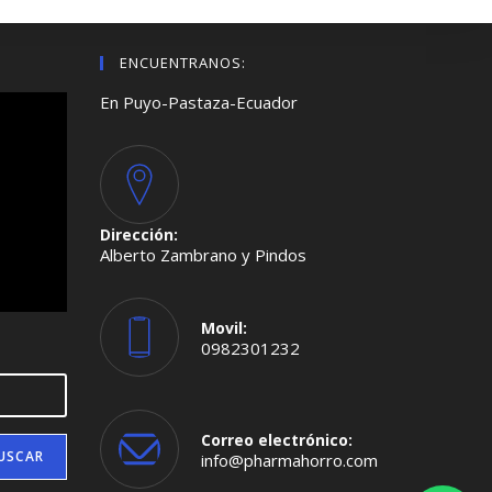
ENCUENTRANOS:
En Puyo-Pastaza-Ecuador
Dirección:
Alberto Zambrano y Pindos
Movil:
0982301232
Se
abre
en
tu
aplicación
Correo electrónico:
USCAR
Se
info@pharmahorro.com
abre