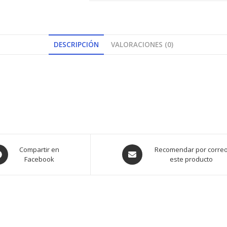
DESCRIPCIÓN
VALORACIONES (0)
ens
Opens
Compartir en
Recomendar por corre
Facebook
este producto
in
a
w
new
ndow
window