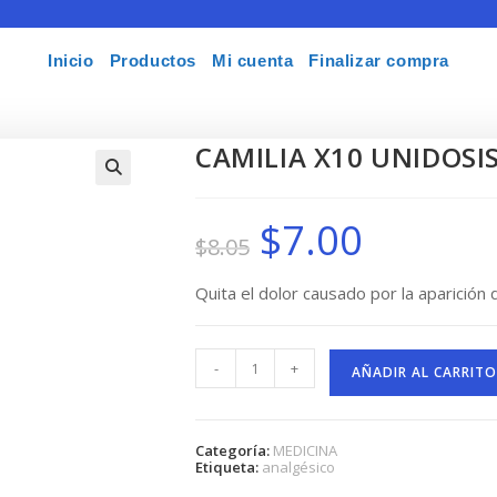
Inicio
Productos
Mi cuenta
Finalizar compra
CAMILIA X10 UNIDOSI
🔍
$
7.00
El
El
$
8.05
precio
precio
original
actual
era:
es:
$8.05.
$7.00.
Quita el dolor causado por la aparición 
CAMILIA
-
+
X10
AÑADIR AL CARRITO
UNIDOSIS
cantidad
Categoría:
MEDICINA
Etiqueta:
analgésico