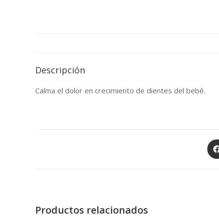
Descripción
Calma el dolor en crecimiento de dientes del bebé.
Op
in
a
ne
wi
Productos relacionados