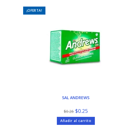
¡OFERTA!
SAL ANDREWS
El
El
$
0.25
$
0.26
precio
precio
original
actual
Añadir al carrito
era:
es:
$0.26.
$0.25.