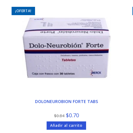
¡OFERTA!
DOLONEUROBION FORTE TABS
El
El
$
0.70
$
0.84
precio
precio
original
actual
Añadir al carrito
era:
es:
$0.84.
$0.70.