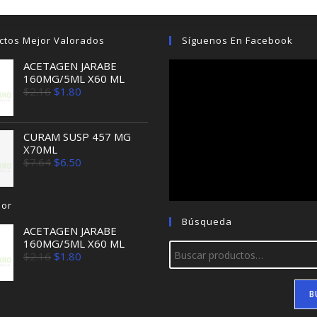
ctos Mejor Valorados
Síguenos En Facebook
ACETAGEN JARABE
160MG/5ML X60 ML
El
El
$
2.16
$
1.80
precio
precio
original
actual
era:
es:
$2.16.
$1.80.
CURAM SUSP 457 MG
X70ML
El
El
$
7.64
$
6.50
precio
precio
original
actual
era:
es:
jor
$7.64.
$6.50.
Búsqueda
ACETAGEN JARABE
160MG/5ML X60 ML
El
El
$
2.16
$
1.80
precio
precio
original
actual
era:
es:
B
$2.16.
$1.80.