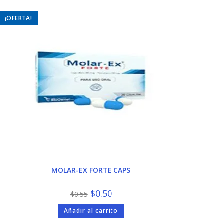
¡OFERTA!
MOLAR-EX FORTE CAPS
El
El
$
0.50
$
0.55
precio
precio
original
actual
Añadir al carrito
era:
es:
$0.55.
$0.50.