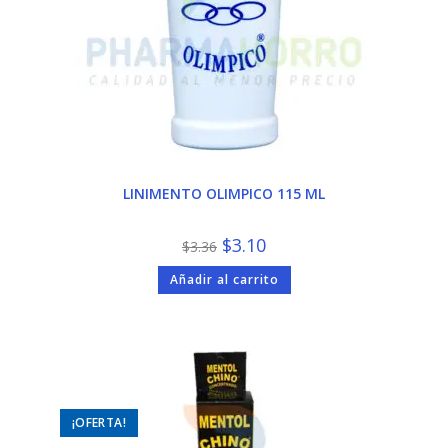
LINIMENTO OLIMPICO 115 ML
El
El
$
3.10
$
3.36
precio
precio
original
actual
Añadir al carrito
era:
es:
$3.36.
$3.10.
¡OFERTA!