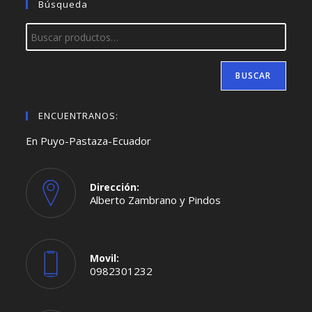
Búsqueda
BUSCAR
ENCUENTRANOS:
En Puyo-Pastaza-Ecuador
Dirección:
Alberto Zambrano y Pindos
Movil:
0982301232
Se
abre
en