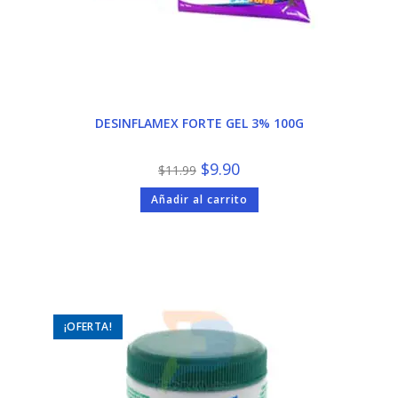
DESINFLAMEX FORTE GEL 3% 100G
El
El
$
9.90
$
11.99
precio
precio
original
actual
Añadir al carrito
era:
es:
$11.99.
$9.90.
¡OFERTA!