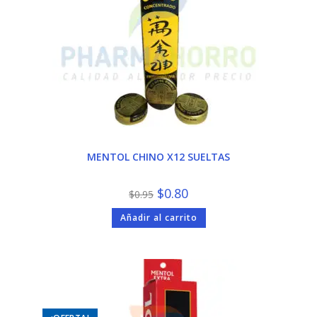
MENTOL CHINO X12 SUELTAS
El
El
$
0.80
$
0.95
precio
precio
original
actual
Añadir al carrito
era:
es:
$0.95.
$0.80.