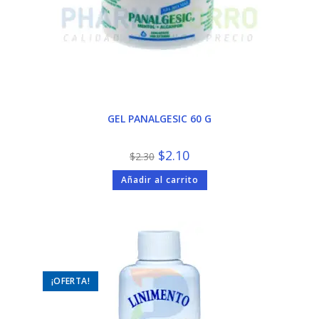
GEL PANALGESIC 60 G
El
El
$
2.10
$
2.30
precio
precio
original
actual
Añadir al carrito
era:
es:
$2.30.
$2.10.
¡OFERTA!