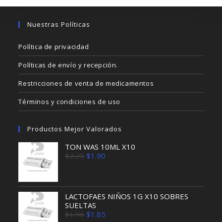
Nuestras Políticas
Política de privacidad
Políticas de envío y recepción.
Restricciones de venta de medicamentos
Términos y condiciones de uso
Productos Mejor Valorados
TON WAS 10ML X10
El
El
$
2.25
$
1.90
precio
precio
original
actual
era:
es:
$2.25.
$1.90.
LACTOFAES NIÑOS 1G X10 SOBRES
SUELTAS
El
El
$
1.96
$
1.85
precio
precio