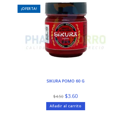
¡OFERTA!
SIKURA POMO 60 G
El
El
$
3.60
$
4.50
precio
precio
original
actual
Añadir al carrito
era:
es:
$4.50.
$3.60.