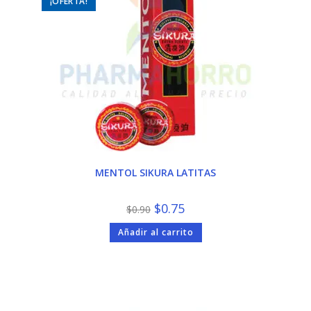
¡OFERTA!
MENTOL SIKURA LATITAS
El
El
$
0.75
$
0.90
precio
precio
original
actual
Añadir al carrito
era:
es:
$0.90.
$0.75.