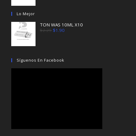
original
actual
era:
es:
Lo Mejor
$1.96.
$1.85.
TON WAS 10ML X10
El
El
$
2.25
$
1.90
precio
precio
original
actual
era:
es:
$2.25.
$1.90.
Síguenos En Facebook