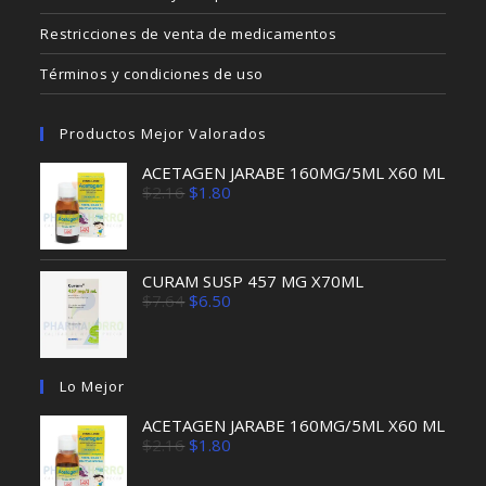
Restricciones de venta de medicamentos
Términos y condiciones de uso
Productos Mejor Valorados
ACETAGEN JARABE 160MG/5ML X60 ML
El
El
$
2.16
$
1.80
precio
precio
original
actual
era:
es:
$2.16.
$1.80.
CURAM SUSP 457 MG X70ML
El
El
$
7.64
$
6.50
precio
precio
original
actual
era:
es:
$7.64.
$6.50.
Lo Mejor
ACETAGEN JARABE 160MG/5ML X60 ML
El
El
$
2.16
$
1.80
precio
precio
original
actual