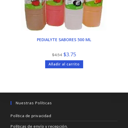
PEDIALYTE SABORES 500 ML
El
El
$
3.75
$
4.54
precio
precio
original
actual
Añadir al carrito
era:
es:
$4.54.
$3.75.
Nuestras Políticas
Política de privacidad
Políticas de envío y recepción.