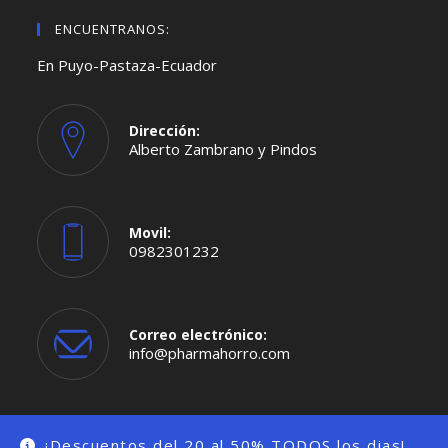
ENCUENTRANOS:
En Puyo-Pastaza-Ecuador
Dirección:
Alberto Zambrano y Pindos
Movil:
0982301232
Se
abre
en
tu
aplicación
Correo electrónico:
Se
info@pharmahorro.com
abre
en
tu
aplicación
¡Descuentos del 20 al 50% TODOS los dias!