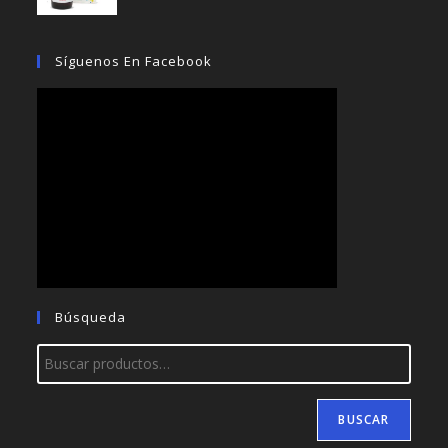
era:
es:
$2.16.
$1.80.
Síguenos En Facebook
Búsqueda
BUSCAR