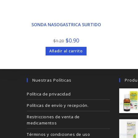
SONDA NASOGASTRICA SURTIDO
El
El
$
0.90
$
1.20
precio
precio
original
actual
Añadir al carrito
era:
es:
$1.20.
$0.90.
Nuestras Políticas
Produ
Política de privacidad
Políticas de envío y recepción.
Restricciones de venta de
medicamentos
Términos y condiciones de uso