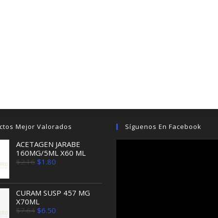
ctos Mejor Valorados
Síguenos En Facebook
ACETAGEN JARABE
160MG/5ML X60 ML
El
El
$
2.16
$
1.80
precio
precio
original
actual
era:
es:
$2.16.
$1.80.
CURAM SUSP 457 MG
X70ML
El
El
$
7.64
$
6.50
precio
precio