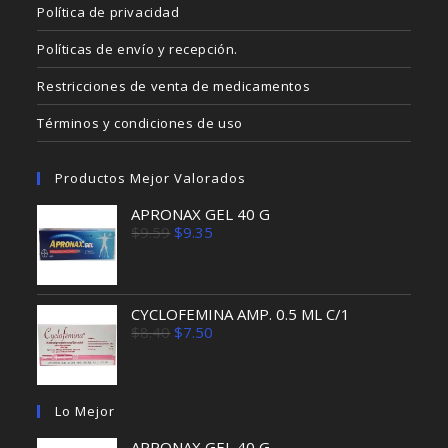
Política de privacidad
Políticas de envío y recepción.
Restricciones de venta de medicamentos
Términos y condiciones de uso
Productos Mejor Valorados
APRONAX GEL 40 G
El
El
$
9.59
$
9.35
precio
precio
original
actual
era:
es:
$9.59.
$9.35.
CYCLOFEMINA AMP. 0.5 ML C/1
El
El
$
8.40
$
7.50
precio
precio
original
actual
era:
es:
$8.40.
$7.50.
Lo Mejor
APRONAX GEL 40 G