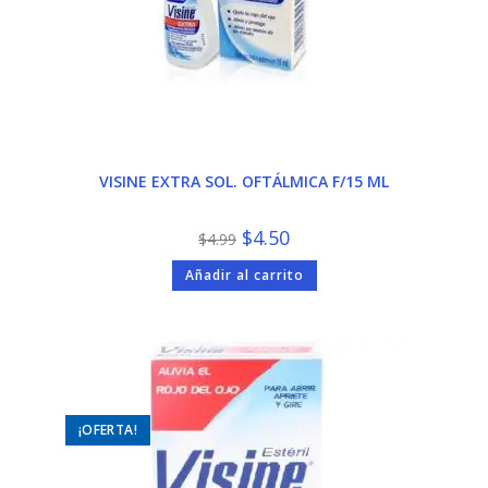
VISINE EXTRA SOL. OFTÁLMICA F/15 ML
El
El
$
4.50
$
4.99
precio
precio
original
actual
Añadir al carrito
era:
es:
$4.99.
$4.50.
¡OFERTA!