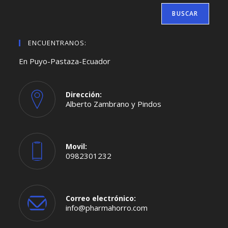
BUSCAR
ENCUENTRANOS:
En Puyo-Pastaza-Ecuador
Dirección:
Alberto Zambrano y Pindos
Movil:
0982301232
Se
abre
en
tu
aplicación
Correo electrónico:
Se
info@pharmahorro.com
abre
en