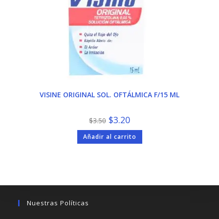
VISINE ORIGINAL SOL. OFTÁLMICA F/15 ML
El
El
$
3.20
$
3.50
precio
precio
original
actual
Añadir al carrito
era:
es:
$3.50.
$3.20.
Nuestras Políticas