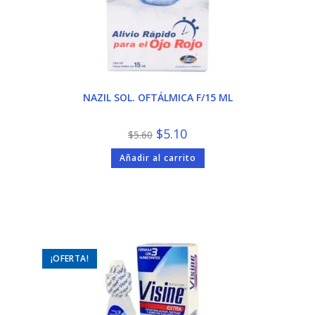
NAZIL SOL. OFTÁLMICA F/15 ML
El
El
$
5.10
$
5.60
precio
precio
original
actual
Añadir al carrito
era:
es:
$5.60.
$5.10.
¡OFERTA!