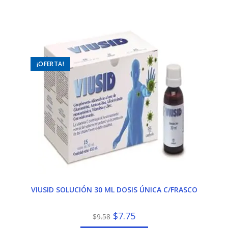
$39.00.
$34.90.
¡OFERTA!
VIUSID SOLUCIÓN 30 ML DOSIS ÚNICA C/FRASCO
El
El
$
7.75
$
9.58
precio
precio