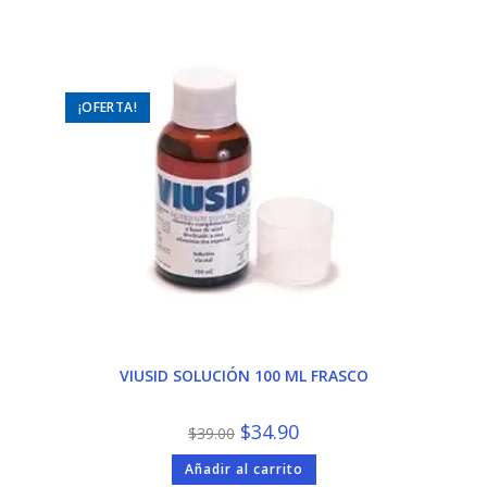
¡OFERTA!
VIUSID SOLUCIÓN 100 ML FRASCO
El
El
$
34.90
$
39.00
precio
precio
original
actual
Añadir al carrito
era:
es: