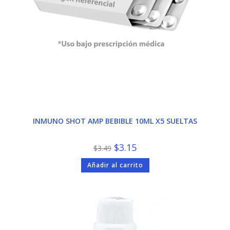
INMUNO SHOT AMP BEBIBLE 10ML X5 SUELTAS
El
El
$
3.15
$
3.49
precio
precio
original
actual
Añadir al carrito
era:
es:
$3.49.
$3.15.