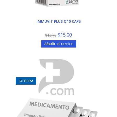
IMMUVIT PLUS Q10 CAPS
El
El
$
15.00
$
19.76
precio
precio
original
actual
Añadir al carrito
era:
es:
$19.76.
$15.00.
¡OFERTA!