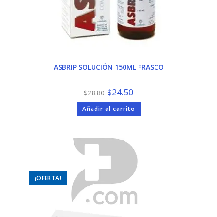
ASBRIP SOLUCIÓN 150ML FRASCO
El
El
$
24.50
$
28.80
precio
precio
original
actual
Añadir al carrito
era:
es:
$28.80.
$24.50.
¡OFERTA!