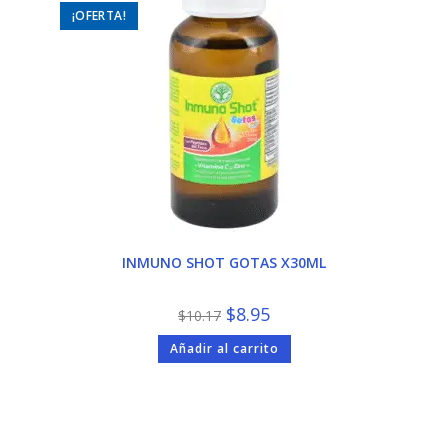
¡OFERTA!
INMUNO SHOT GOTAS X30ML
El
El
$
8.95
$
10.17
precio
precio
original
actual
Añadir al carrito
era:
es:
$10.17.
$8.95.