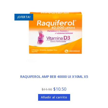
¡OFERTA!
RAQUIFEROL AMP BEB 40000 UI X10ML X5
El
El
$
10.50
$
11.90
precio
precio
original
actual
Añadir al carrito
era:
es:
$11.90.
$10.50.