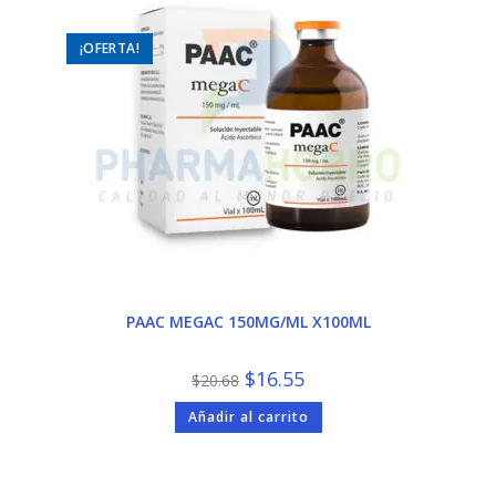
¡OFERTA!
PAAC MEGAC 150MG/ML X100ML
El
El
$
16.55
$
20.68
precio
precio
original
actual
Añadir al carrito
era:
es:
$20.68.
$16.55.