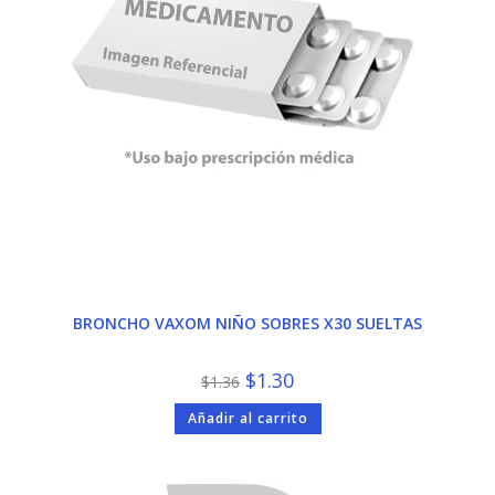
BRONCHO VAXOM NIÑO SOBRES X30 SUELTAS
El
El
$
1.30
$
1.36
precio
precio
original
actual
Añadir al carrito
era:
es:
$1.36.
$1.30.