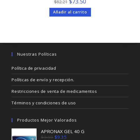
El
El
$
73.50
$
82.21
precio
precio
original
actual
Añadir al carrito
era:
es:
$82.21.
$73.50.
Nuestras Políticas
Política de privacidad
Políticas de envío y recepción.
Restricciones de venta de medicamentos
Términos y condiciones de uso
Productos Mejor Valorados
APRONAX GEL 40 G
El
El
$
9.59
$
9.35