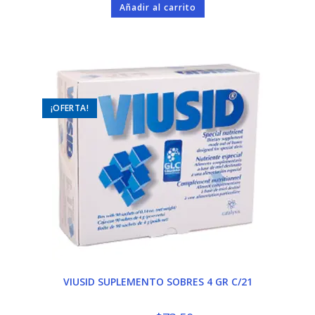
original
actual
Añadir al carrito
era:
es:
$9.58.
$7.75.
¡OFERTA!
VIUSID SUPLEMENTO SOBRES 4 GR C/21