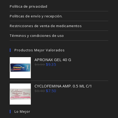
Política de privacidad
Políticas de envío y recepción.
Restricciones de venta de medicamentos
Términos y condiciones de uso
Productos Mejor Valorados
APRONAX GEL 40 G
El
El
$
9.59
$
9.35
precio
precio
original
actual
era:
es:
$9.59.
$9.35.
CYCLOFEMINA AMP. 0.5 ML C/1
El
El
$
8.40
$
7.50
precio
precio
original
actual
era:
es:
$8.40.
$7.50.
Lo Mejor