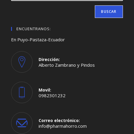
BUSCAR
ENCUENTRANOS:
En Puyo-Pastaza-Ecuador
Dirección:
Alberto Zambrano y Pindos
Movil:
0982301232
Se
abre
en
tu
aplicación
Correo electrónico:
Se
info@pharmahorro.com
abre