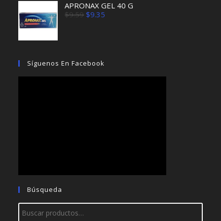
APRONAX GEL 40 G
El
El
$
9.59
$
9.35
precio
precio
original
actual
era:
es:
$9.59.
$9.35.
Síguenos En Facebook
Búsqueda