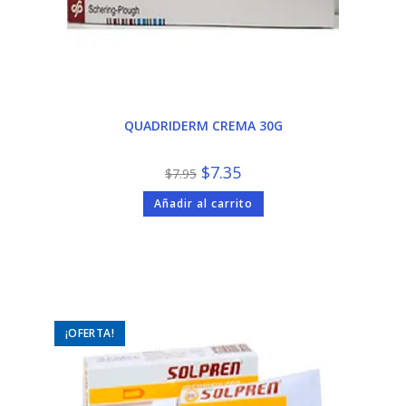
QUADRIDERM CREMA 30G
El
El
$
7.35
$
7.95
precio
precio
original
actual
Añadir al carrito
era:
es:
$7.95.
$7.35.
¡OFERTA!