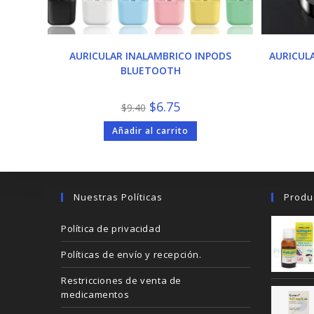
AURICULAR INALAMBRICO INPODS
AURICUL
BLUETOOTH
El
El
$
6.75
$
9.40
precio
precio
original
actual
Añadir al carrito
era:
es:
$9.40.
$6.75.
Nuestras Políticas
Produ
Política de privacidad
Políticas de envío y recepción.
Restricciones de venta de
medicamentos