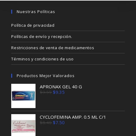
Nuestras Políticas
Política de privacidad
Políticas de envío y recepción.
Restricciones de venta de medicamentos
Términos y condiciones de uso
Productos Mejor Valorados
APRONAX GEL 40 G
El
El
$
9.59
$
9.35
precio
precio
original
actual
era:
es:
$9.59.
$9.35.
CYCLOFEMINA AMP. 0.5 ML C/1
El
El
$
8.40
$
7.50
precio
precio
original
actual