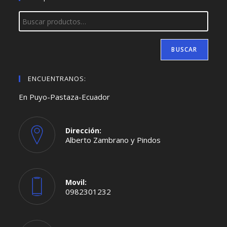
BUSCAR
ENCUENTRANOS:
En Puyo-Pastaza-Ecuador
Dirección:
Alberto Zambrano y Pindos
Movil:
0982301232
Se
abre
en
tu