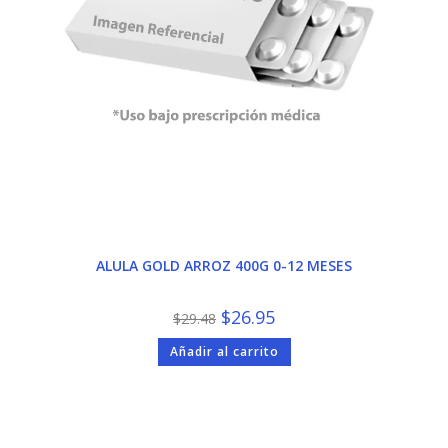
ALULA GOLD ARROZ 400G 0-12 MESES
El
El
$
26.95
$
29.48
precio
precio
original
actual
Añadir al carrito
era:
es:
$29.48.
$26.95.