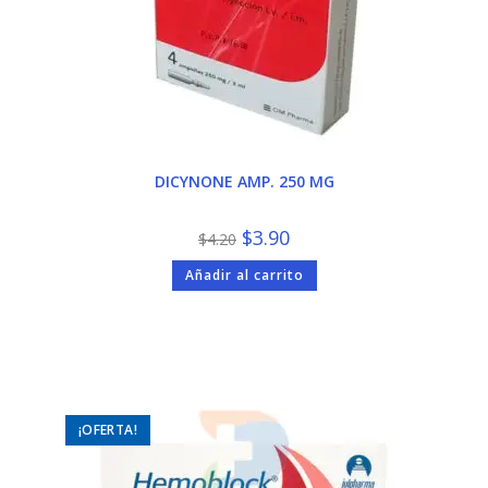
DICYNONE AMP. 250 MG
El
El
$
3.90
$
4.20
precio
precio
original
actual
Añadir al carrito
era:
es:
$4.20.
$3.90.
¡OFERTA!