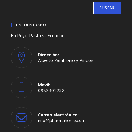
BUSCAR
ENCUENTRANOS:
En Puyo-Pastaza-Ecuador
Dirección:
Alberto Zambrano y Pindos
Movil:
0982301232
Se
abre
en
tu
aplicación
Correo electrónico:
Se
info@pharmahorro.com
abre
en