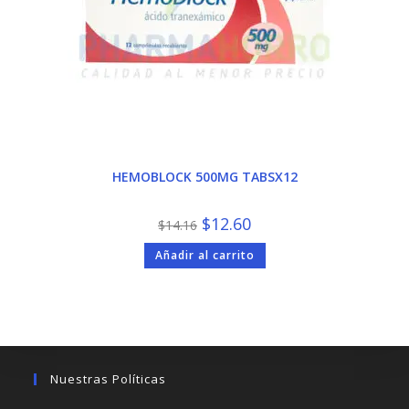
HEMOBLOCK 500MG TABSX12
El
El
$
12.60
$
14.16
precio
precio
original
actual
Añadir al carrito
era:
es:
$14.16.
$12.60.
Nuestras Políticas