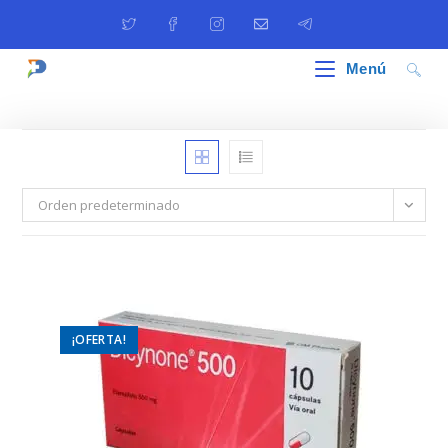
Ir
al
contenido
Menú
Orden predeterminado
¡OFERTA!