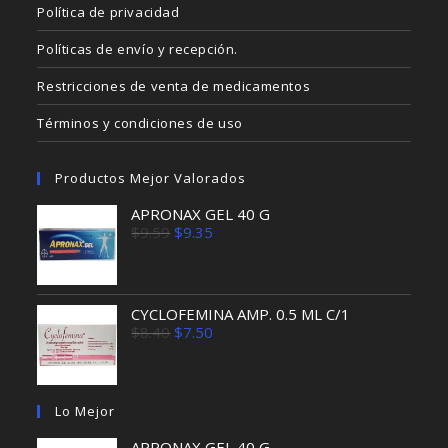
Política de privacidad
Políticas de envío y recepción.
Restricciones de venta de medicamentos
Términos y condiciones de uso
Productos Mejor Valorados
APRONAX GEL 40 G
El
El
$
9.59
$
9.35
precio
precio
original
actual
era:
es:
$9.59.
$9.35.
CYCLOFEMINA AMP. 0.5 ML C/1
El
El
$
8.40
$
7.50
precio
precio
original
actual
era:
es:
$8.40.
$7.50.
Lo Mejor
APRONAX GEL 40 G