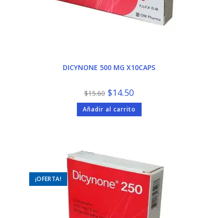
DICYNONE 500 MG X10CAPS
El
El
$
14.50
$
15.60
precio
precio
original
actual
Añadir al carrito
era:
es:
$15.60.
$14.50.
¡OFERTA!