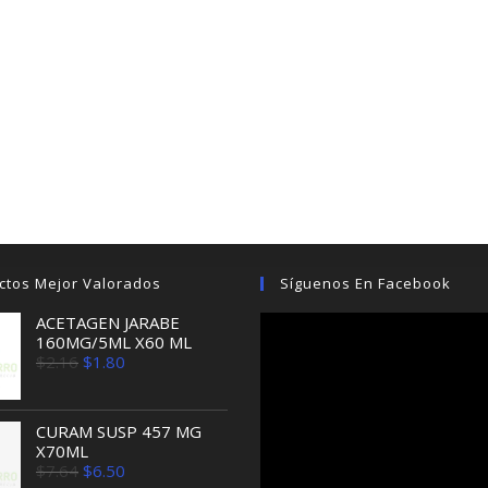
ctos Mejor Valorados
Síguenos En Facebook
ACETAGEN JARABE
160MG/5ML X60 ML
El
El
$
2.16
$
1.80
precio
precio
original
actual
era:
es:
$2.16.
$1.80.
CURAM SUSP 457 MG
X70ML
El
El
$
7.64
$
6.50
precio
precio