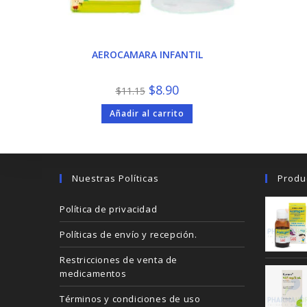
AEROCAMARA INFANTIL
El
El
$
8.90
$
11.15
precio
precio
original
actual
Añadir al carrito
era:
es:
$11.15.
$8.90.
Nuestras Políticas
Produ
Política de privacidad
Políticas de envío y recepción.
Restricciones de venta de
medicamentos
Términos y condiciones de uso