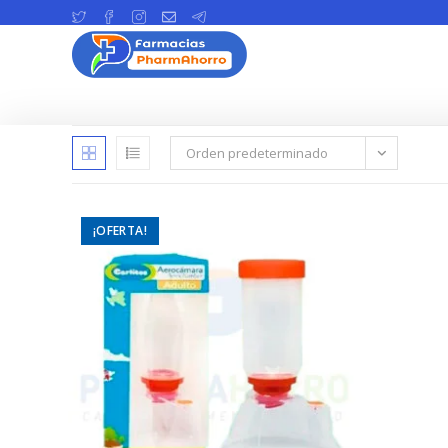
Ir
al
contenido
Orden predeterminado
¡OFERTA!